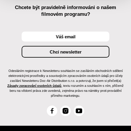
Chcete být pravidelně informováni o našem
filmovém programu?
Odesláním registrace k Newsletteru souhlasím se zasíláním obchodních sdělení
elektronickými prostředky a souvisejícím zpracováním osobních údajů pro účely
zasílání Newsletteru Doc-Air Distribution s.r.o. a potvrzuji, že jsem si přečetl(a)
Zásady zpracování osobních údajů
, textu rozumím a souhlasím s ním, přičemž
beru na vědomí práva zde uvedená, zejména právo na námitky proti provádění
přímého marketingu.
F
I
Y
a
n
o
c
s
u
e
t
T