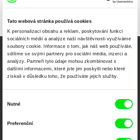
Tato webová stránka používá cookies
K personalizaci obsahu a reklam, poskytování funkcí
sociálních médií a analýze naší návštěvnosti využíváme
soubory cookie. Informace o tom, jak náš web používáte,
Vaše online
sdílíme se svými partnery pro sociální média, inzerci a
analýzy. Partneři tyto údaje mohou zkombinovat s
dokumentární kino
dalšími informacemi, které jste jim poskytli nebo které
získali v důsledku toho, že používáte jejich služby.
Nové festivalové filmy
každý týden
Výběr
Nutné
souhlasu
Portál DAFilms.cz je výsledkem tvůrčí spolupráce 7 klíčových evropských
festivalů dokumentárního filmu sdružených do Doc Alliance. Naším cílem je
posouvat hranice dokumentárního filmu, propagovat jeho rozmanitost a
podporovat kvalitní autorské filmy.
Preferenční
Členové Doc Alliance