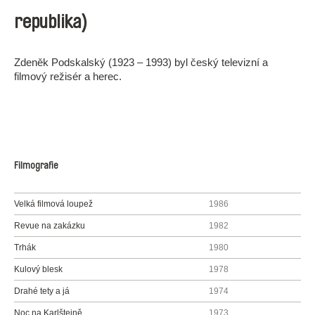
republika)
Zdeněk Podskalský (1923 – 1993) byl český televizní a
filmový režisér a herec.
Filmografie
Velká filmová loupež
1986
Revue na zakázku
1982
Trhák
1980
Kulový blesk
1978
Drahé tety a já
1974
Noc na Karlštejně
1973