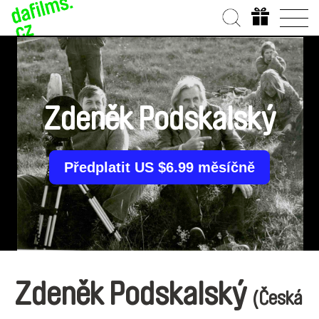
Zdeněk Podskalský
Předplatit US $6.99 měsíčně
Zdeněk Podskalský
(Česká