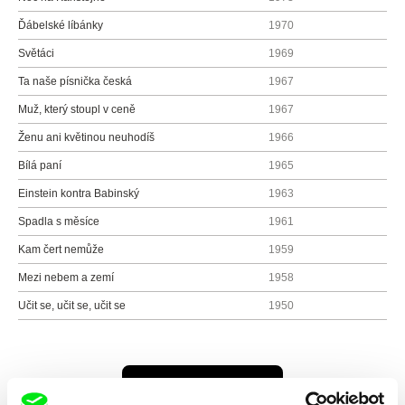
Ďábelské líbánky
1970
Světáci
1969
Ta naše písnička česká
1967
Muž, který stoupl v ceně
1967
Ženu ani květinou neuhodíš
1966
Bílá paní
1965
Einstein kontra Babinský
1963
Spadla s měsíce
1961
Kam čert nemůže
1959
Mezi nebem a zemí
1958
Učit se, učit se, učit se
1950
Všichni režiséři