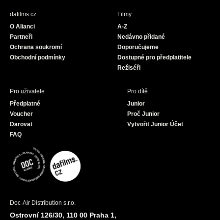
b
a
u
dafilms.cz
Filmy
o
g
b
O Alianci
A-Z
o
r
e
Partneři
Nedávno přidané
k
a
Ochrana soukromí
Doporučujeme
m
Obchodní podmínky
Dostupné pro předplatitele
Režiséři
Pro uživatele
Pro dítě
Předplatné
Junior
Voucher
Proč Junior
Darovat
Vytvořit Junior Účet
FAQ
Doc-Air Distribution s.r.o.
Ostrovní 126/30, 110 00 Praha 1,