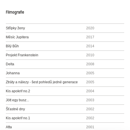
Filmografie
Střípky ženy
2020
Měsíc Jupitera
2017
Bílý Bůh
2014
Projekt Frankenstein
2010
Delta
2008
Johanna
2005
Ztráty a nálezy - šest pohledů jedné generace
2005
Kis apokrif no.2
2004
Jött egy busz...
2003
Šťastné dny
2002
Kis apokrif no.1
2002
Afta
2001