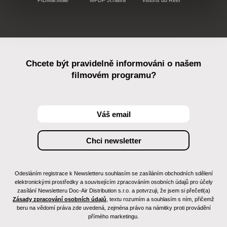
FIDMarseille
MFDF Ji.hlava
Visions du Réel
Chcete být pravidelně informováni o našem
filmovém programu?
Odesláním registrace k Newsletteru souhlasím se zasíláním obchodních sdělení
elektronickými prostředky a souvisejícím zpracováním osobních údajů pro účely
zasílání Newsletteru Doc-Air Distribution s.r.o. a potvrzuji, že jsem si přečetl(a)
Zásady zpracování osobních údajů
, textu rozumím a souhlasím s ním, přičemž
beru na vědomí práva zde uvedená, zejména právo na námitky proti provádění
přímého marketingu.