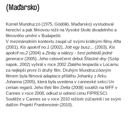
(Maďarsko)
Kornél Mundruczó (1975, Gödöllö, Maďarsko) vystudoval
herectví a pak filmovou režii na Vysoké škole divadelního a
filmového umění v Budapešti.
V mezinárodním kontextu zaujal už svými krátkými filmy
Afta
(2001),
Kis apokrif no.1
(2002),
Jött egy busz...
(2003),
Kis
apokrif no.2
(2004) a
Ztráty a nálezy - šest pohledů jedné
generace
(2005). Jeho celovečerní debut
Šťastné dny
(Szép
napok, 2002) vyhrál v roce 2002 Zlatého leoparda v Locarnu
za nejlepší první či druhý film. Druhým Mundruczóovým
filmem byla filmová adaptace příběhu Johanky z Arku
Johanna
(2005), která byla uvedena v canneské sekci Un
certain regard. Jeho třetí film
Delta
(2008) soutěži na MFF v
Cannes v roce 2008, odkud si odnesl cenu FIPRESCI.
Soutěže v Cannes se v roce 2010 režisér zúčastnil i se svým
dalším
Projekt Frankenstein
(2010).