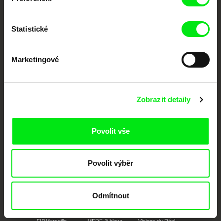
festivalů dokumentárního filmu sdružených do Doc Alliance. Naším cílem je
posouvat hranice dokumentárního filmu, propagovat jeho rozmanitost a
podporovat kvalitní autorské filmy.
Statistické
Členové Doc Alliance
Marketingové
Zobrazit detaily
CPH:DOX
Doclisboa
Millennium Docs
DOK Leipzig
Povolit vše
Against Gravity
Povolit výběr
Odmítnout