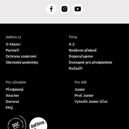
F
I
Y
a
n
o
c
s
u
e
t
T
b
a
u
dafilms.cz
Filmy
o
g
b
O Alianci
A-Z
o
r
e
Partneři
Nedávno přidané
k
a
Ochrana soukromí
Doporučujeme
m
Obchodní podmínky
Dostupné pro předplatitele
Režiséři
Pro uživatele
Pro dítě
Předplatné
Junior
Voucher
Proč Junior
Darovat
Vytvořit Junior Účet
FAQ