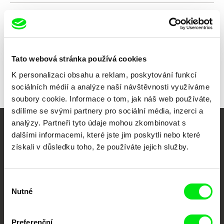
Všichni režiséři
Tato webová stránka používá cookies
K personalizaci obsahu a reklam, poskytování funkcí
sociálních médií a analýze naší návštěvnosti využíváme
soubory cookie. Informace o tom, jak náš web používáte,
sdílíme se svými partnery pro sociální média, inzerci a
analýzy. Partneři tyto údaje mohou zkombinovat s
Vaše online
dalšími informacemi, které jste jim poskytli nebo které
získali v důsledku toho, že používáte jejich služby.
dokumentární kino
Nové festivalové filmy
Výběr
každý týden
Nutné
souhlasu
Portál DAFilms.cz je výsledkem tvůrčí spolupráce 7 klíčových evropských
Preferenční