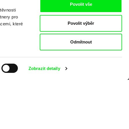
Povolit vše
těvnosti
tnery pro
Povolit výběr
acemi, které
o
Odmítnout
Zobrazit detaily
kumentárního filmu sdružených do Doc
nitost a podporovat kvalitní autorské