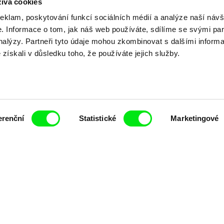
ívá cookies
Vaše online
reklam, poskytování funkcí sociálních médií a analýze naší návš
 Informace o tom, jak náš web používáte, sdílíme se svými par
analýzy. Partneři tyto údaje mohou zkombinovat s dalšími inform
dokumentární kin
é získali v důsledku toho, že používáte jejich služby.
Nové festivalové filmy
každý týden
erenční
Statistické
Marketingové
čí spolupráce 7 klíčových evropských festivalů do
anice dokumentárního filmu, propagovat jeho rozma
filmy.
Členové Doc Alliance