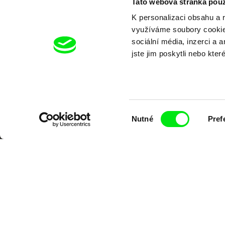
Tato webová stránka použ
K personalizaci obsahu a 
využíváme soubory cookie.
sociální média, inzerci a 
jste jim poskytli nebo kter
Výběr
Nutné
Pref
souhlasu
Portál DAFilms.cz je výsledkem tvůr
Alliance. Naším cílem je posouvat hr