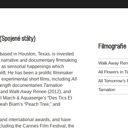
(Spojené státy)
Filmografie
based in Houston, Texas, is invested
 of narrative and documentary flmmaking
Walk Away Ren
t as sensorial happenings which
All Flowers in T
ift. He has been a prolific filmmaker
e experimental short films, including
All
All Tomorrow’s 
-length documentaries
Tarnation
Tarnation
 and
Walk Away Renee
(2012), and
il March & Aquaserge’s “Des Tics Et
tteah Biam’s “Peach Tree,” and
and international awards, and have
ncluding the Cannes Film Festival, the