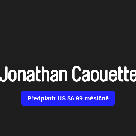
Jonathan Caouett
Předplatit US $6.99 měsíčně