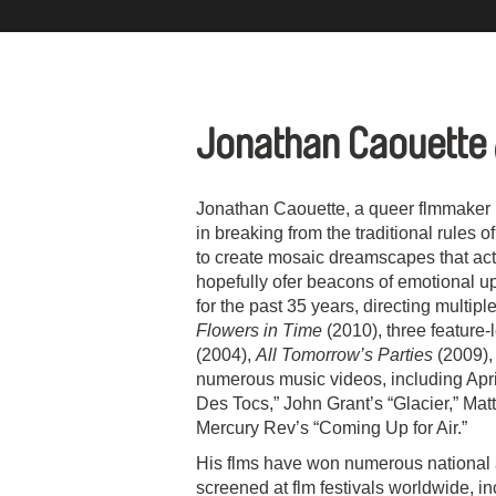
Jonathan Caouette
Jonathan Caouette, a queer flmmaker 
in breaking from the traditional rules
to create mosaic dreamscapes that ac
hopefully ofer beacons of emotional upl
for the past 35 years, directing multipl
Flowers in Time
(2010), three feature
(2004),
All Tomorrow’s Parties
(2009),
numerous music videos, including Apr
Des Tocs,” John Grant’s “Glacier,” Ma
Mercury Rev’s “Coming Up for Air.”
His flms have won numerous national 
screened at flm festivals worldwide, i