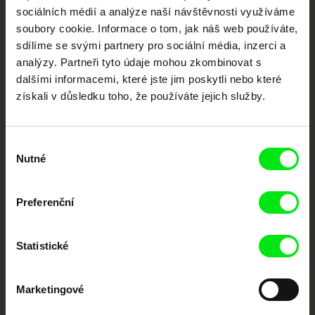
sociálních médií a analýze naší návštěvnosti využíváme
Nové festivalové filmy
soubory cookie. Informace o tom, jak náš web používáte,
každý týden
sdílíme se svými partnery pro sociální média, inzerci a
analýzy. Partneři tyto údaje mohou zkombinovat s
dalšími informacemi, které jste jim poskytli nebo které
Portál DAFilms.cz je výsledkem tvůrčí spolupráce 7 klíčových evropských
získali v důsledku toho, že používáte jejich služby.
festivalů dokumentárního filmu sdružených do Doc Alliance. Naším cílem je
posouvat hranice dokumentárního filmu, propagovat jeho rozmanitost a
podporovat kvalitní autorské filmy.
Členové Doc Alliance
Výběr
Nutné
souhlasu
Preferenční
Statistické
CPH:DOX
Doclisboa
Millennium Docs
DOK Leipzig
Marketingové
Against Gravity