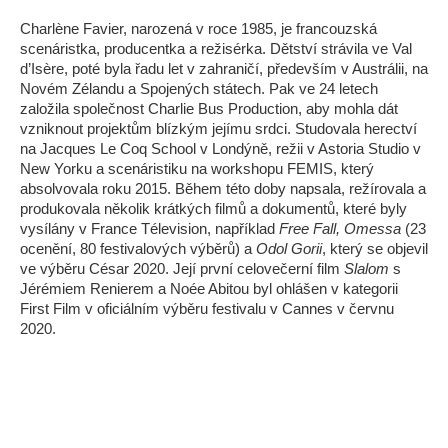
Charlène Favier, narozená v roce 1985, je francouzská
scenáristka, producentka a režisérka. Dětství strávila ve Val
d’Isère, poté byla řadu let v zahraničí, především v Austrálii, na
Novém Zélandu a Spojených státech. Pak ve 24 letech
založila společnost Charlie Bus Production, aby mohla dát
vzniknout projektům blízkým jejímu srdci. Studovala herectví
na Jacques Le Coq School v Londýně, režii v Astoria Studio v
New Yorku a scenáristiku na workshopu FEMIS, který
absolvovala roku 2015. Během této doby napsala, režírovala a
produkovala několik krátkých filmů a dokumentů, které byly
vysílány v France Télevision, například
Free Fall, Omessa
(23
ocenění, 80 festivalových výběrů) a
Odol Gorii
, který se objevil
ve výběru César 2020. Její první celovečerní film
Slalom
s
Jérémiem Renierem a Noée Abitou byl ohlášen v kategorii
First Film v oficiálním výběru festivalu v Cannes v červnu
2020.