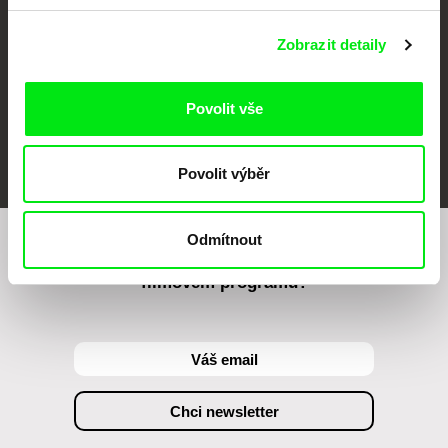
Zobrazit detaily
Povolit vše
FIDMarseille
MFDF Ji.hlava
Visions du Réel
Povolit výběr
Odmítnout
Chcete být pravidelně informováni o našem
filmovém programu?