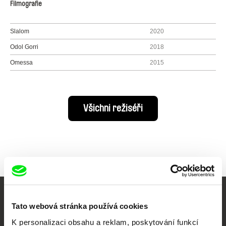
Filmografie
Slalom
2020
Odol Gorri
2018
Omessa
2015
Všichni režiséři
Vaše online
Tato webová stránka používá cookies
dokumentární kino
K personalizaci obsahu a reklam, poskytování funkcí