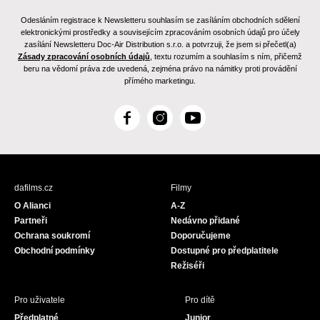
Odesláním registrace k Newsletteru souhlasím se zasíláním obchodních sdělení
elektronickými prostředky a souvisejícím zpracováním osobních údajů pro účely
zasílání Newsletteru Doc-Air Distribution s.r.o. a potvrzuji, že jsem si přečetl(a)
Zásady zpracování osobních údajů
, textu rozumím a souhlasím s ním, přičemž
beru na vědomí práva zde uvedená, zejména právo na námitky proti provádění
přímého marketingu.
F
I
Y
a
n
o
c
s
u
e
t
T
b
a
u
dafilms.cz
Filmy
o
g
b
O Alianci
A-Z
o
r
e
Partneři
Nedávno přidané
k
a
Ochrana soukromí
Doporučujeme
m
Obchodní podmínky
Dostupné pro předplatitele
Režiséři
Pro uživatele
Pro dítě
Předplatné
Junior