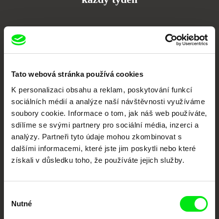
Portál DAFilms.cz je výsledkem tvůrčí spolupráce 7 klíčových evropských
festivalů dokumentárního filmu sdružených do Doc Alliance. Naším cílem je
posouvat hranice dokumentárního filmu, propagovat jeho rozmanitost a
podporovat kvalitní autorské filmy.
Členové Doc Alliance
Tato webová stránka používá cookies
K personalizaci obsahu a reklam, poskytování funkcí
sociálních médií a analýze naší návštěvnosti využíváme
soubory cookie. Informace o tom, jak náš web používáte,
sdílíme se svými partnery pro sociální média, inzerci a
analýzy. Partneři tyto údaje mohou zkombinovat s
dalšími informacemi, které jste jim poskytli nebo které
získali v důsledku toho, že používáte jejich služby.
CPH:DOX
Doclisboa
Millennium Docs
DOK Leipzig
Against Gravity
Výběr
Nutné
souhlasu