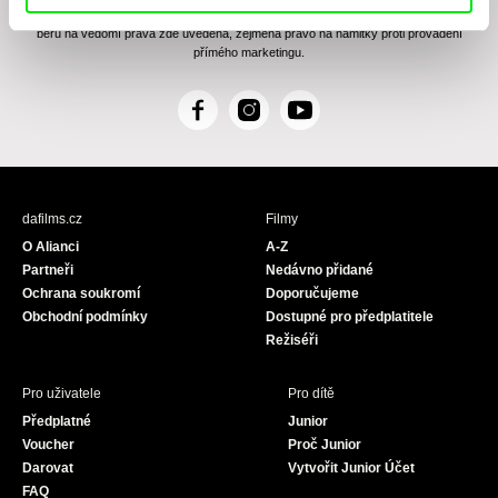
Zásady zpracování osobních údajů
, textu rozumím a souhlasím s ním, přičemž
beru na vědomí práva zde uvedená, zejména právo na námitky proti provádění
přímého marketingu.
F
I
Y
a
n
o
c
s
u
e
t
T
b
a
u
dafilms.cz
Filmy
o
g
b
O Alianci
A-Z
o
r
e
Partneři
Nedávno přidané
k
a
Ochrana soukromí
Doporučujeme
m
Obchodní podmínky
Dostupné pro předplatitele
Režiséři
Pro uživatele
Pro dítě
Předplatné
Junior
Voucher
Proč Junior
Darovat
Vytvořit Junior Účet
FAQ