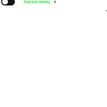
Zobrazit detaily
MFDF Ji.hlava
Visions du Réel