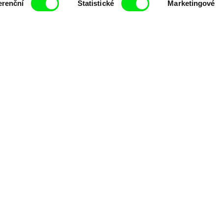
erenční
Statistické
Marketingové
filmy.
Členové Doc Alliance
lennium Docs Against
DOK Leipzig
FIDMarseille
vity