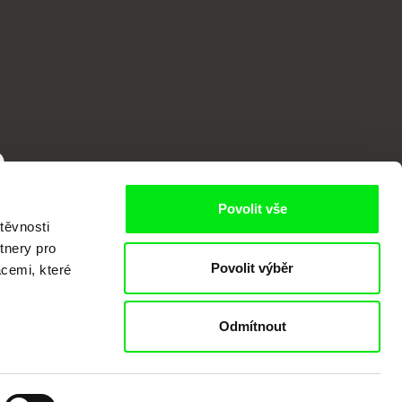
o
Povolit vše
těvnosti
tnery pro
Povolit výběr
acemi, které
Odmítnout
kumentárního filmu sdružených do Doc
nitost a podporovat kvalitní autorské