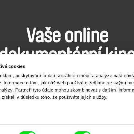
Vaše online
dokumentární kin
ívá cookies
Nové festivalové filmy
reklam, poskytování funkcí sociálních médií a analýze naší návš
 Informace o tom, jak náš web používáte, sdílíme se svými par
každý týden
analýzy. Partneři tyto údaje mohou zkombinovat s dalšími inform
é získali v důsledku toho, že používáte jejich služby.
čí spolupráce 7 klíčových evropských festivalů do
anice dokumentárního filmu, propagovat jeho rozma