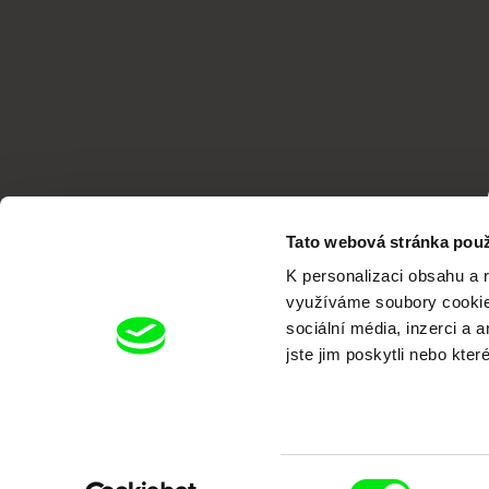
Tato webová stránka použ
K personalizaci obsahu a 
využíváme soubory cookie.
sociální média, inzerci a 
jste jim poskytli nebo kter
Portál DAFilms.cz je výsledkem tvůr
Alliance. Naším cílem je posouvat hr
Výběr