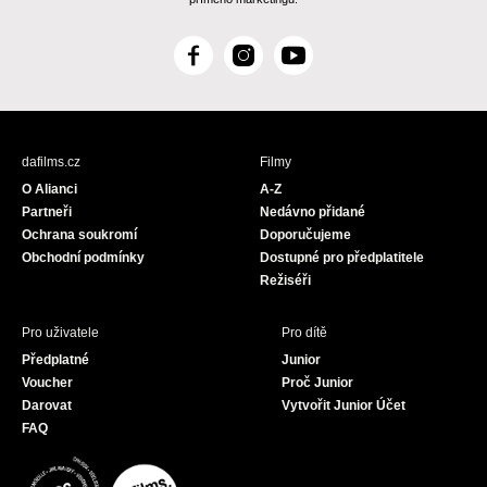
F
I
Y
a
n
o
c
s
u
e
t
T
b
a
u
dafilms.cz
Filmy
o
g
b
O Alianci
A-Z
o
r
e
Partneři
Nedávno přidané
k
a
Ochrana soukromí
Doporučujeme
m
Obchodní podmínky
Dostupné pro předplatitele
Režiséři
Pro uživatele
Pro dítě
Předplatné
Junior
Voucher
Proč Junior
Darovat
Vytvořit Junior Účet
FAQ