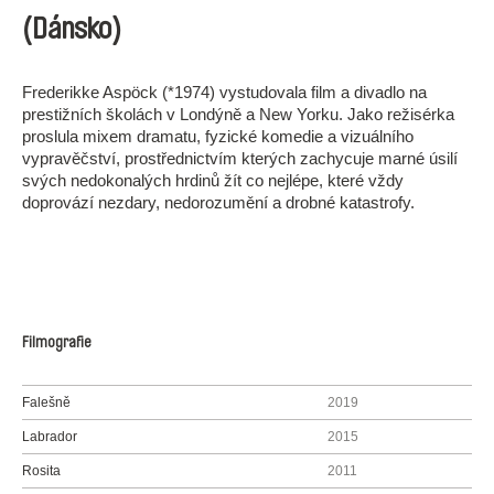
(Dánsko)
Frederikke Aspöck (*1974) vystudovala film a divadlo na
prestižních školách v Londýně a New Yorku. Jako režisérka
proslula mixem dramatu, fyzické komedie a vizuálního
vypravěčství, prostřednictvím kterých zachycuje marné úsilí
svých nedokonalých hrdinů žít co nejlépe, které vždy
doprovází nezdary, nedorozumění a drobné katastrofy.
Filmografie
Falešně
2019
Labrador
2015
Rosita
2011