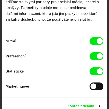
sdílíme se svými partnery pro sociální média, inzerci a
Portál DAFilms.cz je výsledkem tvůrčí spolupráce 7 klíčových evropských
festivalů dokumentárního filmu sdružených do Doc Alliance. Naším cílem je
analýzy. Partneři tyto údaje mohou zkombinovat s
posouvat hranice dokumentárního filmu, propagovat jeho rozmanitost a
dalšími informacemi, které jste jim poskytli nebo které
podporovat kvalitní autorské filmy.
získali v důsledku toho, že používáte jejich služby.
Členové Doc Alliance
Výběr
Nutné
souhlasu
Preferenční
CPH:DOX
Doclisboa
Millennium Docs
DOK Leipzig
Statistické
Against Gravity
Marketingové
Zobrazit detaily