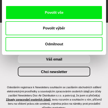
FIDMarseille
MFDF Ji.hlava
Visions du Réel
Povolit vše
Povolit výběr
Chcete být pravidelně informováni o našem
filmovém programu?
Odmítnout
Odesláním registrace k Newsletteru souhlasím se zasíláním obchodních sdělení
elektronickými prostředky a souvisejícím zpracováním osobních údajů pro účely
zasílání Newsletteru Doc-Air Distribution s.r.o. a potvrzuji, že jsem si přečetl(a)
Zásady zpracování osobních údajů
, textu rozumím a souhlasím s ním, přičemž
beru na vědomí práva zde uvedená, zejména právo na námitky proti provádění
přímého marketingu.