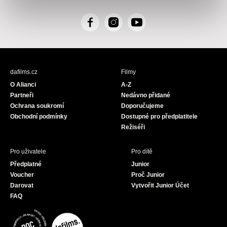
F
I
Y
a
n
o
c
s
u
e
t
T
b
a
u
dafilms.cz
Filmy
o
g
b
O Alianci
A-Z
o
r
e
Partneři
Nedávno přidané
k
a
Ochrana soukromí
Doporučujeme
m
Obchodní podmínky
Dostupné pro předplatitele
Režiséři
Pro uživatele
Pro dítě
Předplatné
Junior
Voucher
Proč Junior
Darovat
Vytvořit Junior Účet
FAQ