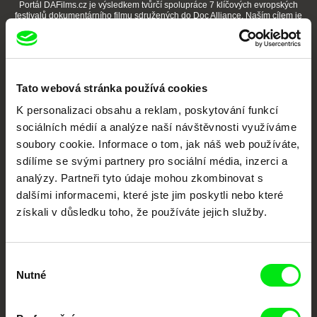
Portál DAFilms.cz je výsledkem tvůrčí spolupráce 7 klíčových evropských
festivalů dokumentárního filmu sdružených do Doc Alliance. Naším cílem je
posouvat hranice dokumentárního filmu, propagovat jeho rozmanitost a
podporovat kvalitní autorské filmy.
Členové Doc Alliance
Tato webová stránka používá cookies
K personalizaci obsahu a reklam, poskytování funkcí
sociálních médií a analýze naší návštěvnosti využíváme
soubory cookie. Informace o tom, jak náš web používáte,
sdílíme se svými partnery pro sociální média, inzerci a
analýzy. Partneři tyto údaje mohou zkombinovat s
CPH:DOX
Doclisboa
Millennium Docs
DOK Leipzig
dalšími informacemi, které jste jim poskytli nebo které
Against Gravity
získali v důsledku toho, že používáte jejich služby.
Výběr
Nutné
souhlasu