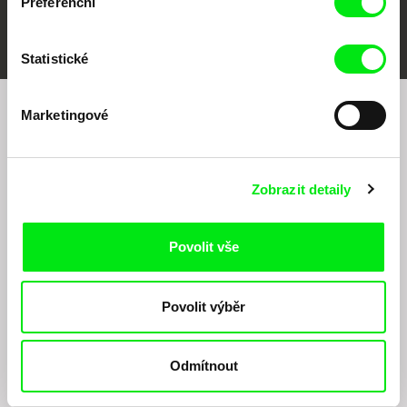
Preferenční
FIDMarseille
MFDF Ji.hlava
Visions du Réel
Statistické
Marketingové
Chcete být pravidelně informováni o našem
filmovém programu?
Zobrazit detaily
Povolit vše
Povolit výběr
Odesláním registrace k Newsletteru souhlasím se zasíláním obchodních sdělení
elektronickými prostředky a souvisejícím zpracováním osobních údajů pro účely
zasílání Newsletteru Doc-Air Distribution s.r.o. a potvrzuji, že jsem si přečetl(a)
Odmítnout
Zásady zpracování osobních údajů
, textu rozumím a souhlasím s ním, přičemž
beru na vědomí práva zde uvedená, zejména právo na námitky proti provádění
přímého marketingu.