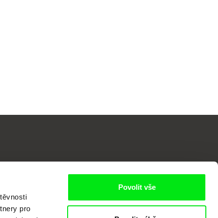
Povolit vše
těvnosti
o
tnery pro