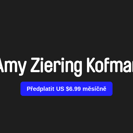
Amy Ziering Kofma
Předplatit US $6.99 měsíčně