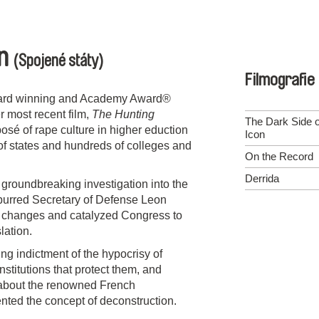
an
(Spojené státy)
Filmografie
ward winning and Academy Award®
 most recent film,
The Hunting
The Dark Side o
sé of rape culture in higher eduction
Icon
f states and hundreds of colleges and
On the Record
Derrida
a groundbreaking investigation into the
 spurred Secretary of Defense Leon
y changes and catalyzed Congress to
lation.
ing indictment of the hypocrisy of
nstitutions that protect them, and
m about the renowned French
ted the concept of deconstruction.