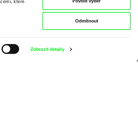
Povolit výběr
acemi, které
Odmítnout
Zobrazit detaily
kumentárního filmu sdružených do Doc
nitost a podporovat kvalitní autorské