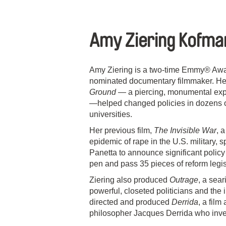
Amy Ziering Kofm
Amy Ziering is a two-time Emmy® A
nominated documentary filmmaker. Her
Ground
— a piercing, monumental expo
—helped changed policies in dozens o
universities.
Her previous film,
The Invisible War
, 
epidemic of rape in the U.S. military,
Panetta to announce significant polic
pen and pass 35 pieces of reform legis
Ziering also produced
Outrage
, a sear
powerful, closeted politicians and the i
directed and produced
Derrida
, a fil
philosopher Jacques Derrida who inven