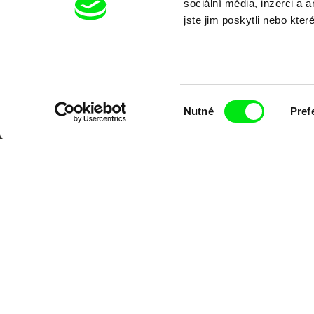
sociální média, inzerci a 
jste jim poskytli nebo kter
Výběr
Nutné
Pref
souhlasu
Portál DAFilms.cz je výsledkem tvůr
Alliance. Naším cílem je posouvat hr