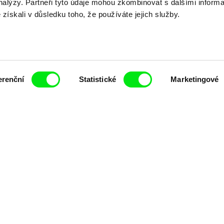
analýzy. Partneři tyto údaje mohou zkombinovat s dalšími inform
é získali v důsledku toho, že používáte jejich služby.
Nové festivalové filmy
každý týden
erenční
Statistické
Marketingové
čí spolupráce 7 klíčových evropských festivalů do
anice dokumentárního filmu, propagovat jeho rozma
filmy.
Členové Doc Alliance