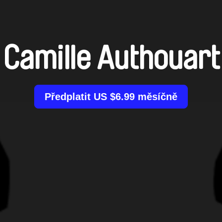
Camille Authouart
Předplatit US $6.99 měsíčně