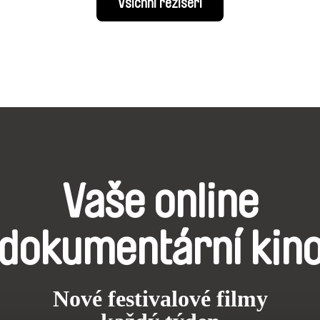
Všichni režiséři
Vaše online
dokumentární kin
Nové festivalové filmy