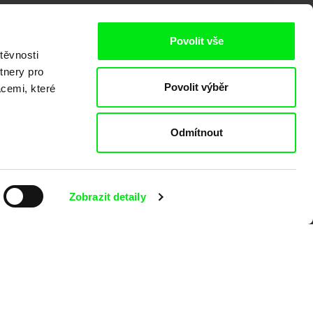
Povolit vše
těvnosti
tnery pro
Povolit výběr
acemi, které
kumentárního filmu sdružených do Doc
nitost a podporovat kvalitní autorské
Odmítnout
Zobrazit detaily