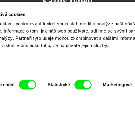
každý týden
ívá cookies
reklam, poskytování funkcí sociálních médií a analýze naší návš
 Informace o tom, jak náš web používáte, sdílíme se svými par
analýzy. Partneři tyto údaje mohou zkombinovat s dalšími inform
čí spolupráce 7 klíčových evropských festivalů do
é získali v důsledku toho, že používáte jejich služby.
anice dokumentárního filmu, propagovat jeho rozma
filmy.
Členové Doc Alliance
erenční
Statistické
Marketingové