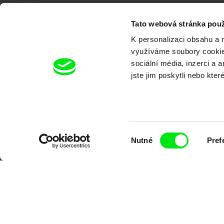
Tato webová stránka použ
K personalizaci obsahu a 
využíváme soubory cookie.
sociální média, inzerci a 
Portál DAFilms.cz je výsledkem tvůr
jste jim poskytli nebo kter
Alliance. Naším cílem je posouvat hr
Výběr
Nutné
Pref
souhlasu