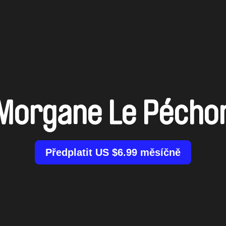
Morgane Le Pécho
Předplatit US $6.99 měsíčně