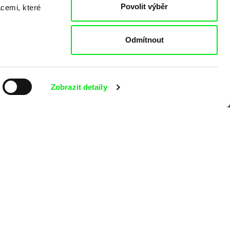
o
Povolit výběr
acemi, které
Odmítnout
Zobrazit detaily
kumentárního filmu sdružených do Doc
nitost a podporovat kvalitní autorské