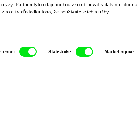
dokumentární kin
analýzy. Partneři tyto údaje mohou zkombinovat s dalšími inform
é získali v důsledku toho, že používáte jejich služby.
Nové festivalové filmy
každý týden
erenční
Statistické
Marketingové
čí spolupráce 7 klíčových evropských festivalů do
anice dokumentárního filmu, propagovat jeho rozma
filmy.
Členové Doc Alliance