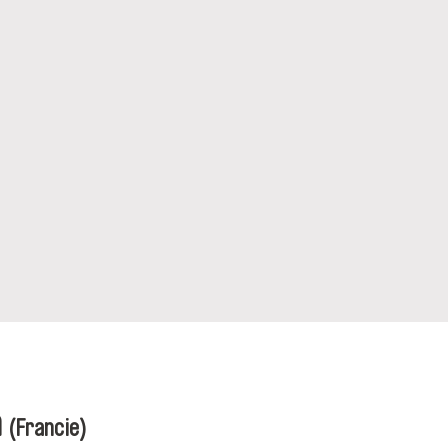
n
(Francie)