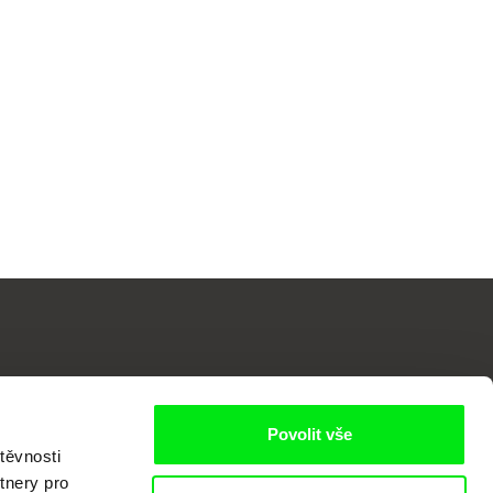
Povolit vše
těvnosti
tnery pro