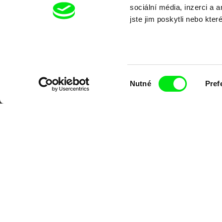
sociální média, inzerci a 
jste jim poskytli nebo kter
Výběr
Nutné
Pref
souhlasu
Portál DAFilms.cz je výsledkem tvůr
Alliance. Naším cílem je posouvat hr