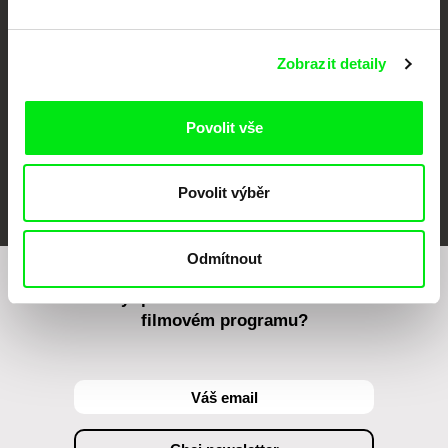
Zobrazit detaily
Povolit vše
FIDMarseille
MFDF Ji.hlava
Visions du Réel
Povolit výběr
Odmítnout
Chcete být pravidelně informováni o našem
filmovém programu?