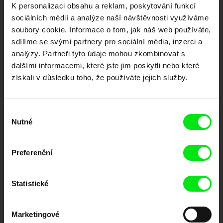
K personalizaci obsahu a reklam, poskytování funkcí
dokumentární kino
sociálních médií a analýze naší návštěvnosti využíváme
soubory cookie. Informace o tom, jak náš web používáte,
Nové festivalové filmy
sdílíme se svými partnery pro sociální média, inzerci a
každý týden
analýzy. Partneři tyto údaje mohou zkombinovat s
dalšími informacemi, které jste jim poskytli nebo které
získali v důsledku toho, že používáte jejich služby.
Portál DAFilms.cz je výsledkem tvůrčí spolupráce 7 klíčových evropských
festivalů dokumentárního filmu sdružených do Doc Alliance. Naším cílem je
posouvat hranice dokumentárního filmu, propagovat jeho rozmanitost a
podporovat kvalitní autorské filmy.
Výběr
Členové Doc Alliance
Nutné
souhlasu
Preferenční
Statistické
Marketingové
CPH:DOX
Doclisboa
Millennium Docs
DOK Leipzig
Against Gravity