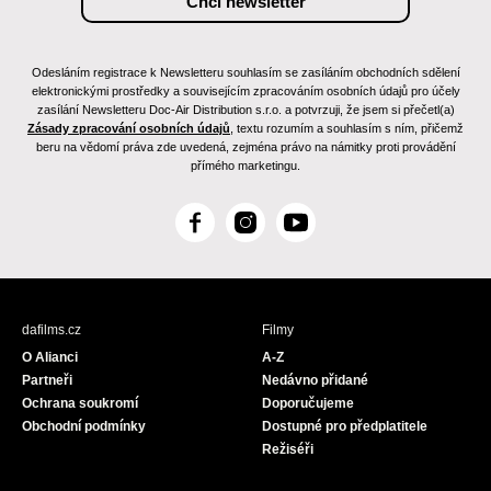
Odesláním registrace k Newsletteru souhlasím se zasíláním obchodních sdělení
elektronickými prostředky a souvisejícím zpracováním osobních údajů pro účely
zasílání Newsletteru Doc-Air Distribution s.r.o. a potvrzuji, že jsem si přečetl(a)
Zásady zpracování osobních údajů
, textu rozumím a souhlasím s ním, přičemž
beru na vědomí práva zde uvedená, zejména právo na námitky proti provádění
přímého marketingu.
F
I
Y
a
n
o
c
s
u
e
t
T
b
a
u
dafilms.cz
Filmy
o
g
b
O Alianci
A-Z
o
r
e
Partneři
Nedávno přidané
k
a
Ochrana soukromí
Doporučujeme
m
Obchodní podmínky
Dostupné pro předplatitele
Režiséři