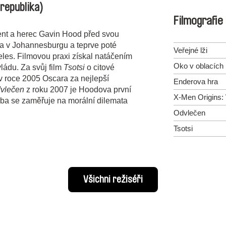
 republika)
Filmografie
ucent a herec Gavin Hood před svou
va v Johannesburgu a teprve poté
Veřejné lži
eles. Filmovou praxi získal natáčením
Oko v oblacích
ládu. Za svůj film
Tsotsi
o citové
v roce 2005 Oscara za nejlepší
Enderova hra
vlečen
z roku 2007 je Hoodova první
X-Men Origins:
ba se zaměřuje na morální dilemata
Odvlečen
Tsotsi
Všichni režiséři