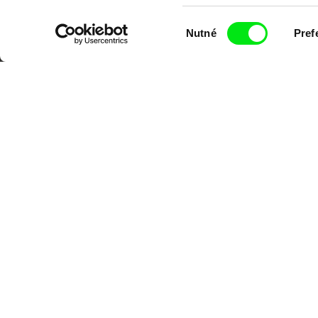
Portál DAFilms.cz je výsledkem tvůr
Výběr
Nutné
Pref
Alliance. Naším cílem je posouvat hr
souhlasu
CPH:DOX
Doclisboa
Mil
Gra