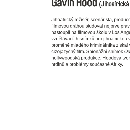
Gavin Hood
(Jihoafrická
Jihoafrický režisér, scenárista, prod
filmovou dráhou studoval nejprve prá
nastoupil na filmovou školu v Los Ang
vzdělávacích snímků pro jihoafrickou v
proměně mladého kriminálníka získal 
cizojazyčný film. Špionážní snímek
Od
hollywoodská produkce. Hoodova tvor
hrdinů a problémy současné Afriky.