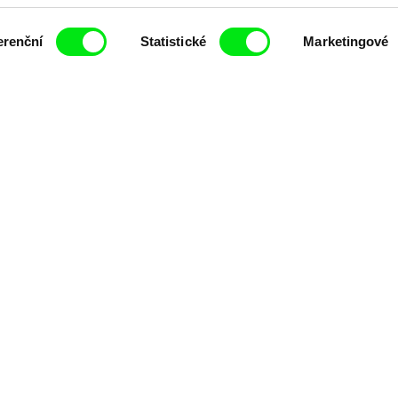
čí spolupráce 7 klíčových evropských festivalů do
erenční
Statistické
Marketingové
anice dokumentárního filmu, propagovat jeho rozma
filmy.
Členové Doc Alliance
lennium Docs Against
DOK Leipzig
FIDMarseille
vity