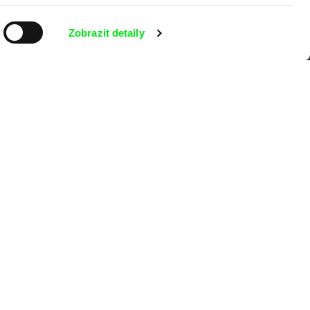
kumentárního filmu sdružených do Doc
Zobrazit detaily
nitost a podporovat kvalitní autorské
MFDF Ji.hlava
Visions du Réel