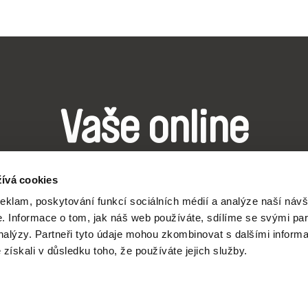
Vaše online
dokumentární kin
ívá cookies
reklam, poskytování funkcí sociálních médií a analýze naší návš
Nové festivalové filmy
 Informace o tom, jak náš web používáte, sdílíme se svými par
analýzy. Partneři tyto údaje mohou zkombinovat s dalšími inform
každý týden
é získali v důsledku toho, že používáte jejich služby.