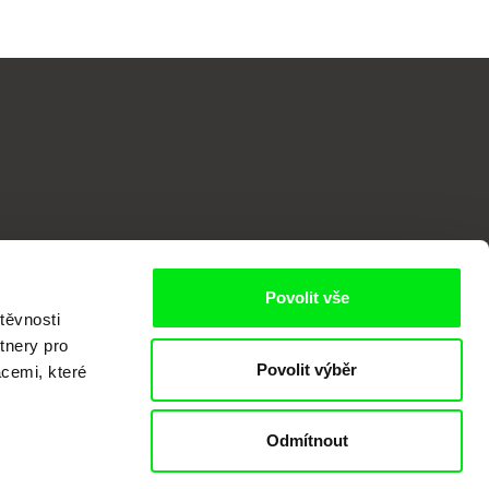
o
Povolit vše
těvnosti
tnery pro
Povolit výběr
acemi, které
Odmítnout