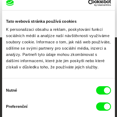
Všichni režiséři
Tato webová stránka používá cookies
K personalizaci obsahu a reklam, poskytování funkcí
sociálních médií a analýze naší návštěvnosti využíváme
soubory cookie. Informace o tom, jak náš web používáte,
sdílíme se svými partnery pro sociální média, inzerci a
Vaše online
analýzy. Partneři tyto údaje mohou zkombinovat s
dokumentární kino
dalšími informacemi, které jste jim poskytli nebo které
získali v důsledku toho, že používáte jejich služby.
Nové festivalové filmy
každý týden
Výběr
Nutné
souhlasu
Portál DAFilms.cz je výsledkem tvůrčí spolupráce 7 klíčových evropských
festivalů dokumentárního filmu sdružených do Doc Alliance. Naším cílem je
posouvat hranice dokumentárního filmu, propagovat jeho rozmanitost a
Preferenční
podporovat kvalitní autorské filmy.
Členové Doc Alliance