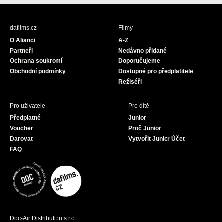
c
s
u
e
t
T
b
a
u
dafilms.cz
Filmy
o
g
b
O Alianci
A-Z
o
r
e
Partneři
Nedávno přidané
k
a
Ochrana soukromí
Doporučujeme
m
Obchodní podmínky
Dostupné pro předplatitele
Režiséři
Pro uživatele
Pro dítě
Předplatné
Junior
Voucher
Proč Junior
Darovat
Vytvořit Junior Účet
FAQ
Doc-Air Distribution s.r.o.