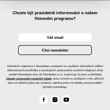
Chcete být pravidelně informováni o našem
filmovém programu?
Odesláním registrace k Newsletteru souhlasím se zasíláním obchodních sdělení
elektronickými prostředky a souvisejícím zpracováním osobních údajů pro účely
zasílání Newsletteru Doc-Air Distribution s.r.o. a potvrzuji, že jsem si přečetl(a)
Zásady zpracování osobních údajů
, textu rozumím a souhlasím s ním, přičemž
beru na vědomí práva zde uvedená, zejména právo na námitky proti provádění
přímého marketingu.
F
I
Y
a
n
o