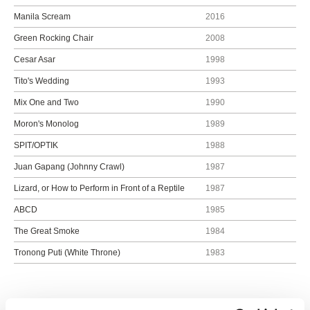
Manila Scream
2016
Green Rocking Chair
2008
Cesar Asar
1998
Tito's Wedding
1993
Mix One and Two
1990
Moron's Monolog
1989
SPIT/OPTIK
1988
Juan Gapang (Johnny Crawl)
1987
Lizard, or How to Perform in Front of a Reptile
1987
ABCD
1985
The Great Smoke
1984
Tronong Puti (White Throne)
1983