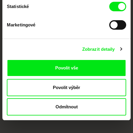
Statistické
Marketingové
Zobrazit detaily
CPH:DOX
Doclisboa
Millennium Docs
DOK Leipzig
Against Gravity
Povolit vše
Povolit výběr
Odmítnout
FIDMarseille
MFDF Ji.hlava
Visions du Réel