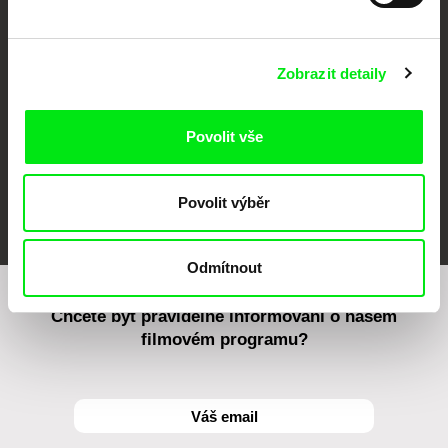
CPH:DOX
Doclisboa
Millennium Docs
DOK Leipzig
Against Gravity
Zobrazit detaily
Povolit vše
FIDMarseille
MFDF Ji.hlava
Visions du Réel
Povolit výběr
Odmítnout
Chcete být pravidelně informováni o našem
filmovém programu?