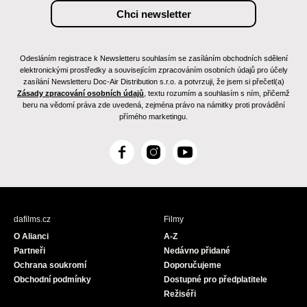
Odesláním registrace k Newsletteru souhlasím se zasíláním obchodních sdělení
elektronickými prostředky a souvisejícím zpracováním osobních údajů pro účely
zasílání Newsletteru Doc-Air Distribution s.r.o. a potvrzuji, že jsem si přečetl(a)
Zásady zpracování osobních údajů
, textu rozumím a souhlasím s ním, přičemž
beru na vědomí práva zde uvedená, zejména právo na námitky proti provádění
přímého marketingu.
F
I
Y
a
n
o
c
s
u
e
t
T
b
a
u
dafilms.cz
Filmy
o
g
b
O Alianci
A-Z
o
r
e
Partneři
Nedávno přidané
k
a
Ochrana soukromí
Doporučujeme
m
Obchodní podmínky
Dostupné pro předplatitele
Režiséři