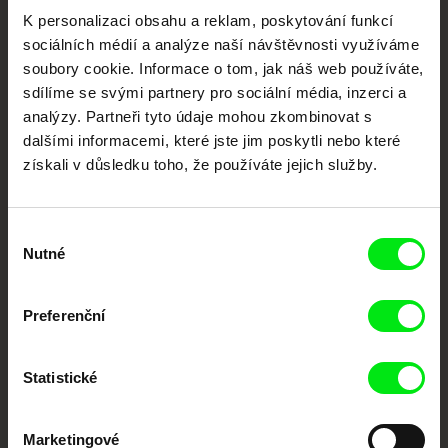
Vaše online
K personalizaci obsahu a reklam, poskytování funkcí
dokumentární kino
sociálních médií a analýze naší návštěvnosti využíváme
soubory cookie. Informace o tom, jak náš web používáte,
sdílíme se svými partnery pro sociální média, inzerci a
Nové festivalové filmy
analýzy. Partneři tyto údaje mohou zkombinovat s
každý týden
dalšími informacemi, které jste jim poskytli nebo které
získali v důsledku toho, že používáte jejich služby.
Portál DAFilms.cz je výsledkem tvůrčí spolupráce 7 klíčových evropských
festivalů dokumentárního filmu sdružených do Doc Alliance. Naším cílem je
posouvat hranice dokumentárního filmu, propagovat jeho rozmanitost a
podporovat kvalitní autorské filmy.
Výběr
Nutné
souhlasu
Členové Doc Alliance
Preferenční
Statistické
Marketingové