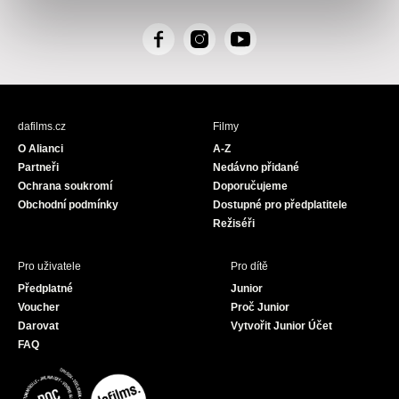
F
I
Y
a
n
o
c
s
u
e
t
T
b
a
u
dafilms.cz
Filmy
o
g
b
O Alianci
A-Z
o
r
e
Partneři
Nedávno přidané
k
a
Ochrana soukromí
Doporučujeme
m
Obchodní podmínky
Dostupné pro předplatitele
Režiséři
Pro uživatele
Pro dítě
Předplatné
Junior
Voucher
Proč Junior
Darovat
Vytvořit Junior Účet
FAQ