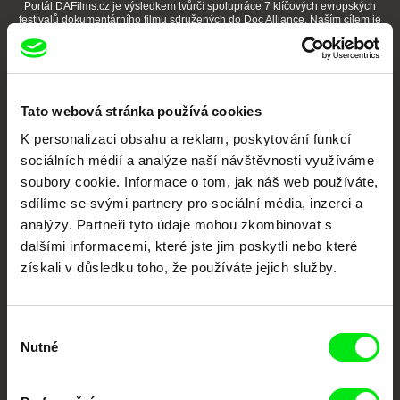
Portál DAFilms.cz je výsledkem tvůrčí spolupráce 7 klíčových evropských
festivalů dokumentárního filmu sdružených do Doc Alliance. Naším cílem je
posouvat hranice dokumentárního filmu, propagovat jeho rozmanitost a
podporovat kvalitní autorské filmy.
Členové Doc Alliance
Tato webová stránka používá cookies
K personalizaci obsahu a reklam, poskytování funkcí
sociálních médií a analýze naší návštěvnosti využíváme
soubory cookie. Informace o tom, jak náš web používáte,
sdílíme se svými partnery pro sociální média, inzerci a
analýzy. Partneři tyto údaje mohou zkombinovat s
CPH:DOX
Doclisboa
Millennium Docs
DOK Leipzig
dalšími informacemi, které jste jim poskytli nebo které
Against Gravity
získali v důsledku toho, že používáte jejich služby.
Výběr
Nutné
souhlasu