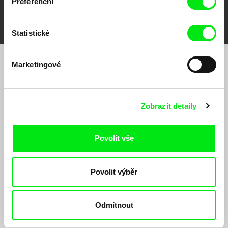
Preferenční
FIDMarseille
MFDF Ji.hlava
Visions du Réel
Statistické
Marketingové
Chcete být pravidelně informováni o našem
filmovém programu?
Zobrazit detaily
Povolit vše
Povolit výběr
Odesláním registrace k Newsletteru souhlasím se zasíláním obchodních sdělení
elektronickými prostředky a souvisejícím zpracováním osobních údajů pro účely
zasílání Newsletteru Doc-Air Distribution s.r.o. a potvrzuji, že jsem si přečetl(a)
Odmítnout
Zásady zpracování osobních údajů
, textu rozumím a souhlasím s ním, přičemž
beru na vědomí práva zde uvedená, zejména právo na námitky proti provádění
přímého marketingu.