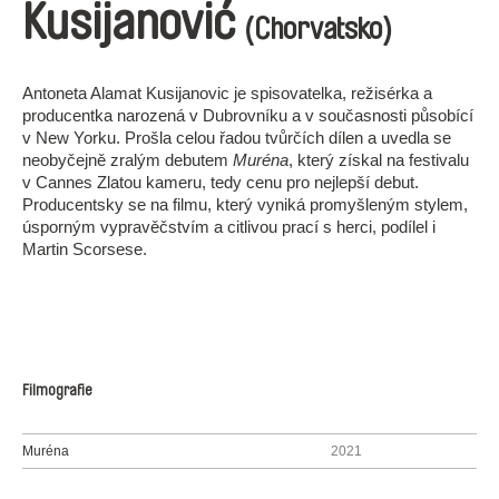
Kusijanović
(Chorvatsko)
Antoneta Alamat Kusijanovic je spisovatelka, režisérka a
producentka narozená v Dubrovníku a v současnosti působící
v New Yorku. Prošla celou řadou tvůrčích dílen a uvedla se
neobyčejně zralým debutem
Muréna
, který získal na festivalu
v Cannes Zlatou kameru, tedy cenu pro nejlepší debut.
Producentsky se na filmu, který vyniká promyšleným stylem,
úsporným vypravěčstvím a citlivou prací s herci, podílel i
Martin Scorsese.
Filmografie
Muréna
2021