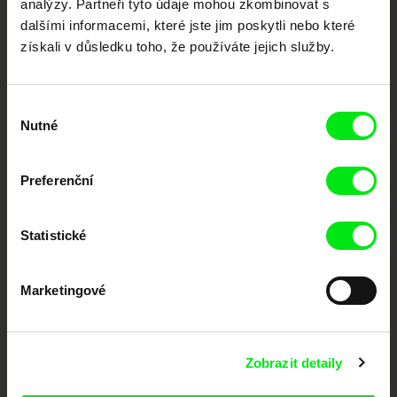
analýzy. Partneři tyto údaje mohou zkombinovat s
podporovat kvalitní autorské filmy.
dalšími informacemi, které jste jim poskytli nebo které
Členové Doc Alliance
získali v důsledku toho, že používáte jejich služby.
Výběr
Nutné
souhlasu
Preferenční
CPH:DOX
Doclisboa
Millennium Docs
DOK Leipzig
Against Gravity
Statistické
Marketingové
Zobrazit detaily
FIDMarseille
MFDF Ji.hlava
Visions du Réel