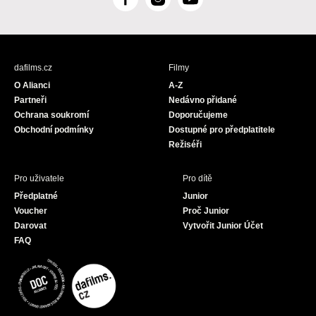
F
I
Y
a
n
o
c
s
u
e
t
T
b
a
u
dafilms.cz
Filmy
o
g
b
O Alianci
A-Z
o
r
e
Partneři
Nedávno přidané
k
a
Ochrana soukromí
Doporučujeme
m
Obchodní podmínky
Dostupné pro předplatitele
Režiséři
Pro uživatele
Pro dítě
Předplatné
Junior
Voucher
Proč Junior
Darovat
Vytvořit Junior Účet
FAQ