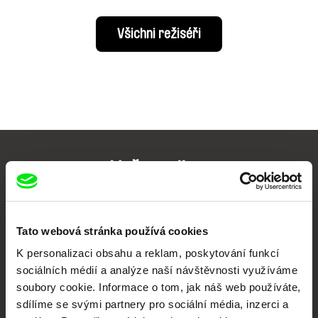
Všichni režiséři
Vaše online
dokumentární kino
Nové festivalové filmy
Tato webová stránka používá cookies
každý týden
K personalizaci obsahu a reklam, poskytování funkcí
sociálních médií a analýze naší návštěvnosti využíváme
soubory cookie. Informace o tom, jak náš web používáte,
Portál DAFilms.cz je výsledkem tvůrčí spolupráce 7 klíčových evropských
festivalů dokumentárního filmu sdružených do Doc Alliance. Naším cílem je
sdílíme se svými partnery pro sociální média, inzerci a
posouvat hranice dokumentárního filmu, propagovat jeho rozmanitost a