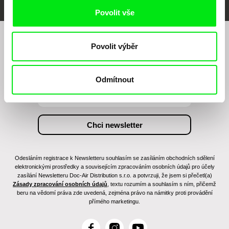
Povolit vše
Povolit výběr
Chcete být pravidelně informováni o našem
filmovém programu?
Odmítnout
Odesláním registrace k Newsletteru souhlasím se zasíláním obchodních sdělení
elektronickými prostředky a souvisejícím zpracováním osobních údajů pro účely
zasílání Newsletteru Doc-Air Distribution s.r.o. a potvrzuji, že jsem si přečetl(a)
Zásady zpracování osobních údajů
, textu rozumím a souhlasím s ním, přičemž
beru na vědomí práva zde uvedená, zejména právo na námitky proti provádění
přímého marketingu.