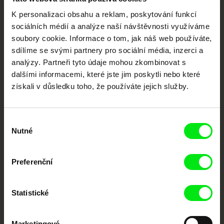
Vaše online
K personalizaci obsahu a reklam, poskytování funkcí
sociálních médií a analýze naší návštěvnosti využíváme
dokumentární kino
soubory cookie. Informace o tom, jak náš web používáte,
sdílíme se svými partnery pro sociální média, inzerci a
Nové festivalové filmy
analýzy. Partneři tyto údaje mohou zkombinovat s
každý týden
dalšími informacemi, které jste jim poskytli nebo které
získali v důsledku toho, že používáte jejich služby.
Portál DAFilms.cz je výsledkem tvůrčí spolupráce 7 klíčových evropských
festivalů dokumentárního filmu sdružených do Doc Alliance. Naším cílem je
posouvat hranice dokumentárního filmu, propagovat jeho rozmanitost a
Výběr
podporovat kvalitní autorské filmy.
Nutné
souhlasu
Členové Doc Alliance
Preferenční
Statistické
Marketingové