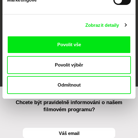
CPH:DOX
Doclisboa
Millennium Docs
DOK Leipzig
Against Gravity
Zobrazit detaily
Povolit vše
FIDMarseille
MFDF Ji.hlava
Visions du Réel
Povolit výběr
Odmítnout
Chcete být pravidelně informováni o našem
filmovém programu?