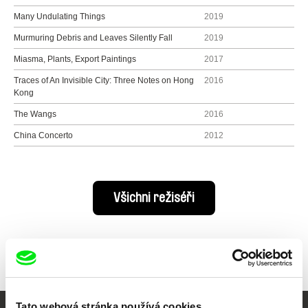
Many Undulating Things
2019
Murmuring Debris and Leaves Silently Fall
2019
Miasma, Plants, Export Paintings
2017
Traces of An Invisible City: Three Notes on Hong
2016
Kong
The Wangs
2016
China Concerto
2012
Všichni režiséři
Tato webová stránka používá cookies