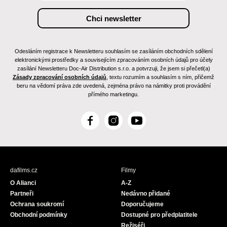
Odesláním registrace k Newsletteru souhlasím se zasíláním obchodních sdělení
elektronickými prostředky a souvisejícím zpracováním osobních údajů pro účely
zasílání Newsletteru Doc-Air Distribution s.r.o. a potvrzuji, že jsem si přečetl(a)
Zásady zpracování osobních údajů
, textu rozumím a souhlasím s ním, přičemž
beru na vědomí práva zde uvedená, zejména právo na námitky proti provádění
přímého marketingu.
F
I
Y
a
n
o
c
s
u
e
t
T
b
a
u
dafilms.cz
Filmy
o
g
b
O Alianci
A-Z
o
r
e
Partneři
Nedávno přidané
k
a
Ochrana soukromí
Doporučujeme
m
Obchodní podmínky
Dostupné pro předplatitele
Režiséři