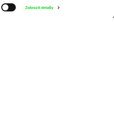
kumentárního filmu sdružených do Doc
nitost a podporovat kvalitní autorské
Zobrazit detaily
MFDF Ji.hlava
Visions du Réel