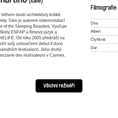
(Itálie)
Filmografie
během studií architektury krátké
jekty. Sám je autorem videoinstalací
Díra
e of the Sleeping Beauties. Vyučuje
Alberi
školy ENFAP a filmový jazyk a
INELIFE. Od roku 2005 přednáší na
Čtyřikrát
očil svůj celovečerní debut
Il dono
Dar
národních festivalech. Jeho druhý
inzaine des réalisateurs v Cannes.
Všichni režiséři