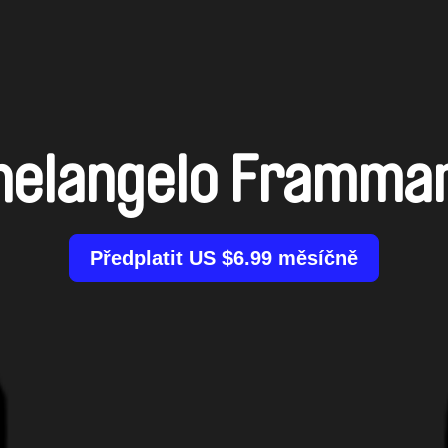
helangelo Frammar
Předplatit US $6.99 měsíčně