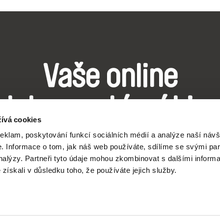
Vaše online
dokumentární kin
ívá cookies
reklam, poskytování funkcí sociálních médií a analýze naší návš
Nové festivalové filmy
 Informace o tom, jak náš web používáte, sdílíme se svými par
každý týden
analýzy. Partneři tyto údaje mohou zkombinovat s dalšími inform
é získali v důsledku toho, že používáte jejich služby.