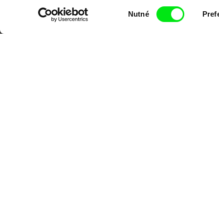
Portál DAFilms.cz je výsledkem tvůr
Výběr
Alliance. Naším cílem je posouvat hr
Nutné
Pref
souhlasu
CPH:DOX
Doclisboa
Mil
Gra