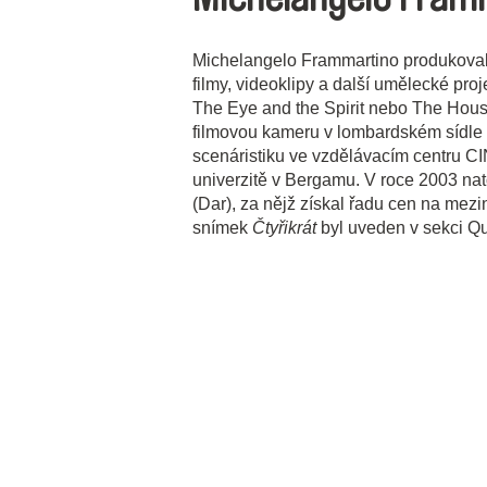
Michelangelo Frammartino produkoval 
filmy, videoklipy a další umělecké pro
The Eye and the Spirit nebo The Hous
filmovou kameru v lombardském sídle 
scenáristiku ve vzdělávacím centru C
univerzitě v Bergamu. V roce 2003 nat
(Dar), za nějž získal řadu cen na mezi
snímek
Čtyřikrát
byl uveden v sekci Qu