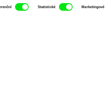
čí spolupráce 7 klíčových evropských festivalů do
anice dokumentárního filmu, propagovat jeho rozma
erenční
Statistické
Marketingové
filmy.
Členové Doc Alliance
lennium Docs Against
DOK Leipzig
FIDMarseille
vity