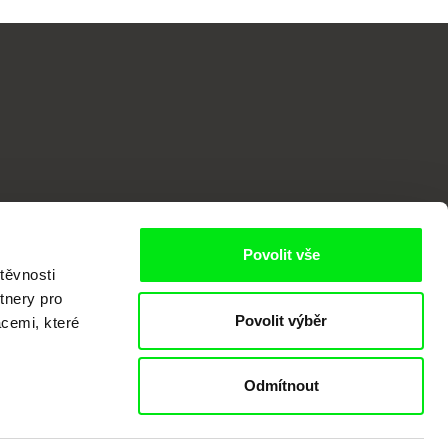
o
Povolit vše
těvnosti
tnery pro
Povolit výběr
acemi, které
Odmítnout