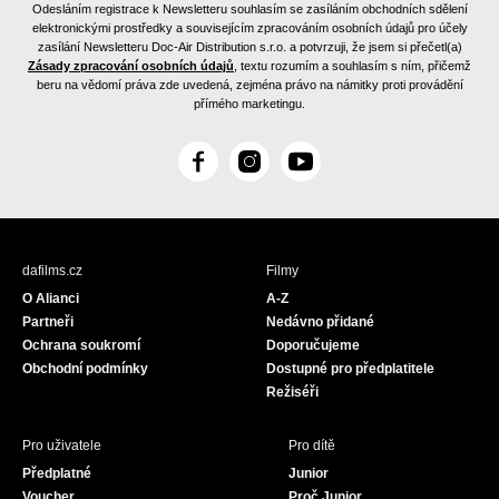
Odesláním registrace k Newsletteru souhlasím se zasíláním obchodních sdělení
elektronickými prostředky a souvisejícím zpracováním osobních údajů pro účely
zasílání Newsletteru Doc-Air Distribution s.r.o. a potvrzuji, že jsem si přečetl(a)
Zásady zpracování osobních údajů
, textu rozumím a souhlasím s ním, přičemž
beru na vědomí práva zde uvedená, zejména právo na námitky proti provádění
přímého marketingu.
F
I
Y
a
n
o
c
s
u
e
t
T
b
a
u
dafilms.cz
Filmy
o
g
b
O Alianci
A-Z
o
r
e
Partneři
Nedávno přidané
k
a
Ochrana soukromí
Doporučujeme
m
Obchodní podmínky
Dostupné pro předplatitele
Režiséři
Pro uživatele
Pro dítě
Předplatné
Junior
Voucher
Proč Junior