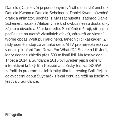
Daniels (Danielové) je pseudonym tvůrčího dua složeného z
Daniela Kwana a Daniela Scheinerta. Daniel Kwan, původně
grafik a animátor, pochází z Massachusetts, zatímco Daniel
Scheinert, rodák z Alabamy, se k showbusinessu dostal díky
zájmu o divadlo a žánr komedie. Společně režírují, stříhají a
podílejí se na tvorbě vizuálních efektů, zároveň ve vlastní
tvorbě občas vystupují jako herci, tanečníci či kaskadéři. Z
řady ocenění stojí za zmínku cena MTV pro nejlepší režii za
videoklip k písni Turn Down For What (DJ Snake a Lil´ Jon),
který dodnes zhlédlo přes 500 milionů lidí. Na festivalech
Tribeca 2014 a Sundance 2015 byl uveden jejich ceněný
interaktivní krátký film Possibilia. Loňský festival SXSW
zařadil do programu jejich krátký film Interesting Ball. Jejich
celovečerní debut Švýcarák získal cenu za režii na letošním
festivalu Sundance.
Filmografie