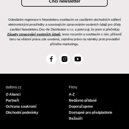
Odesláním registrace k Newsletteru souhlasím se zasíláním obchodních sdělení
elektronickými prostředky a souvisejícím zpracováním osobních údajů pro účely
zasílání Newsletteru Doc-Air Distribution s.r.o. a potvrzuji, že jsem si přečetl(a)
Zásady zpracování osobních údajů
, textu rozumím a souhlasím s ním, přičemž
beru na vědomí práva zde uvedená, zejména právo na námitky proti provádění
přímého marketingu.
F
I
Y
a
n
o
c
s
u
e
t
T
b
a
u
dafilms.cz
Filmy
o
g
b
O Alianci
A-Z
o
r
e
Partneři
Nedávno přidané
k
a
Ochrana soukromí
Doporučujeme
m
Obchodní podmínky
Dostupné pro předplatitele
Režiséři