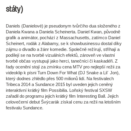
státy)
Daniels (Danielové) je pseudonym tvůrčího dua složeného z
Daniela Kwana a Daniela Scheinerta. Daniel Kwan, původně
grafik a animátor, pochází z Massachusetts, zatímco Daniel
Scheinert, rodák z Alabamy, se k showbusinessu dostal díky
zájmu o divadlo a žánr komedie. Společně režírují, stříhají a
podílejí se na tvorbě vizuálních efektů, zároveň ve vlastní
tvorbě občas vystupují jako herci, tanečníci či kaskadéři. Z
řady ocenění stojí za zmínku cena MTV pro nejlepší režii za
videoklip k písni Turn Down For What (DJ Snake a Lil´ Jon),
který dodnes zhlédlo přes 500 milionů lidí. Na festivalech
Tribeca 2014 a Sundance 2015 byl uveden jejich ceněný
interaktivní krátký film Possibilia. Loňský festival SXSW
zařadil do programu jejich krátký film Interesting Ball. Jejich
celovečerní debut Švýcarák získal cenu za režii na letošním
festivalu Sundance.