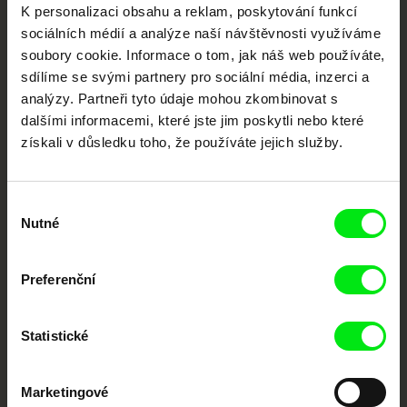
K personalizaci obsahu a reklam, poskytování funkcí
dokumentární kino
sociálních médií a analýze naší návštěvnosti využíváme
soubory cookie. Informace o tom, jak náš web používáte,
Nové festivalové filmy
sdílíme se svými partnery pro sociální média, inzerci a
každý týden
analýzy. Partneři tyto údaje mohou zkombinovat s
dalšími informacemi, které jste jim poskytli nebo které
získali v důsledku toho, že používáte jejich služby.
Portál DAFilms.cz je výsledkem tvůrčí spolupráce 7 klíčových evropských
festivalů dokumentárního filmu sdružených do Doc Alliance. Naším cílem je
posouvat hranice dokumentárního filmu, propagovat jeho rozmanitost a
podporovat kvalitní autorské filmy.
Výběr
Členové Doc Alliance
Nutné
souhlasu
Preferenční
Statistické
Marketingové
CPH:DOX
Doclisboa
Millennium Docs
DOK Leipzig