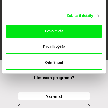
Against Gravity
Zobrazit detaily
Povolit vše
FIDMarseille
MFDF Ji.hlava
Visions du Réel
Povolit výběr
Odmítnout
Chcete být pravidelně informováni o našem
filmovém programu?