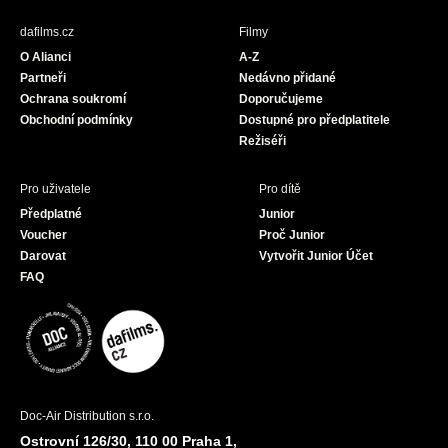
e
t
T
b
a
u
dafilms.cz
Filmy
o
g
b
O Alianci
A-Z
o
r
e
Partneři
Nedávno přidané
k
a
Ochrana soukromí
Doporučujeme
m
Obchodní podmínky
Dostupné pro předplatitele
Režiséři
Pro uživatele
Pro dítě
Předplatné
Junior
Voucher
Proč Junior
Darovat
Vytvořit Junior Účet
FAQ
Doc-Air Distribution s.r.o.
Ostrovní 126/30, 110 00 Praha 1,