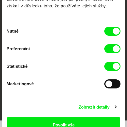
získali v důsledku toho, že používáte jejich služby.
Výběr
Nutné
souhlasu
CPH:DOX
Doclisboa
Millennium Docs
DOK Leipzig
Preferenční
Against Gravity
Statistické
Marketingové
FIDMarseille
MFDF Ji.hlava
Visions du Réel
Zobrazit detaily
Povolit vše