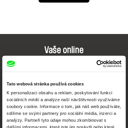
Vaše online
dokumentární kino
Nové festivalové filmy
každý týden
Tato webová stránka používá cookies
K personalizaci obsahu a reklam, poskytování funkcí
Portál DAFilms.cz je výsledkem tvůrčí spolupráce 7 klíčových evropských
sociálních médií a analýze naší návštěvnosti využíváme
festivalů dokumentárního filmu sdružených do Doc Alliance. Naším cílem je
soubory cookie. Informace o tom, jak náš web používáte,
posouvat hranice dokumentárního filmu, propagovat jeho rozmanitost a
podporovat kvalitní autorské filmy.
sdílíme se svými partnery pro sociální média, inzerci a
Členové Doc Alliance
analýzy. Partneři tyto údaje mohou zkombinovat s
dalšími informacemi, které jste jim poskytli nebo které