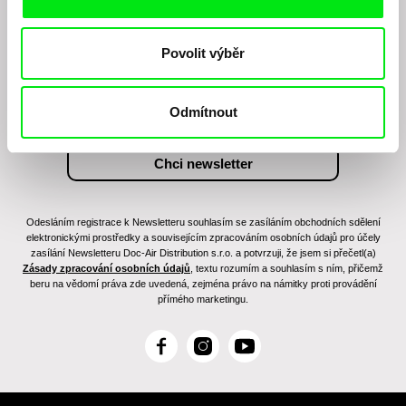
Chcete být pravidelně informováni o našem
filmovém programu?
Povolit výběr
Odmítnout
Odesláním registrace k Newsletteru souhlasím se zasíláním obchodních sdělení
elektronickými prostředky a souvisejícím zpracováním osobních údajů pro účely
zasílání Newsletteru Doc-Air Distribution s.r.o. a potvrzuji, že jsem si přečetl(a)
Zásady zpracování osobních údajů
, textu rozumím a souhlasím s ním, přičemž
beru na vědomí práva zde uvedená, zejména právo na námitky proti provádění
přímého marketingu.
F
I
Y
a
n
o
c
s
u