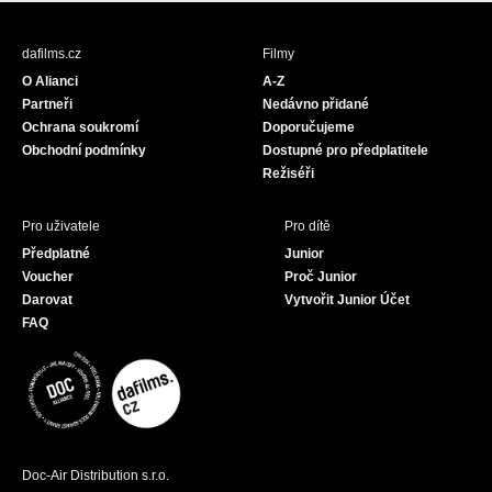
e
t
T
b
a
u
dafilms.cz
Filmy
o
g
b
O Alianci
A-Z
o
r
e
Partneři
Nedávno přidané
k
a
Ochrana soukromí
Doporučujeme
m
Obchodní podmínky
Dostupné pro předplatitele
Režiséři
Pro uživatele
Pro dítě
Předplatné
Junior
Voucher
Proč Junior
Darovat
Vytvořit Junior Účet
FAQ
Doc-Air Distribution s.r.o.