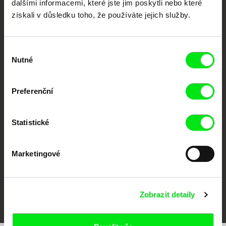
dalšími informacemi, které jste jim poskytli nebo které
získali v důsledku toho, že používáte jejich služby.
Výběr
Nutné
souhlasu
Preferenční
CPH:DOX
Doclisboa
Millennium Docs
DOK Leipzig
Against Gravity
Statistické
Marketingové
FIDMarseille
MFDF Ji.hlava
Visions du Réel
Zobrazit detaily