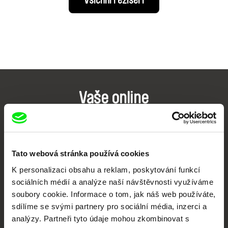
Všichni režiséři
Vaše online
dokumentární kino
Nové festivalové filmy
každý týden
Tato webová stránka používá cookies
K personalizaci obsahu a reklam, poskytování funkcí
sociálních médií a analýze naší návštěvnosti využíváme
Portál DAFilms.cz je výsledkem tvůrčí spolupráce 7 klíčových evropských
festivalů dokumentárního filmu sdružených do Doc Alliance. Naším cílem je
soubory cookie. Informace o tom, jak náš web používáte,
posouvat hranice dokumentárního filmu, propagovat jeho rozmanitost a
sdílíme se svými partnery pro sociální média, inzerci a
podporovat kvalitní autorské filmy.
analýzy. Partneři tyto údaje mohou zkombinovat s
Členové Doc Alliance