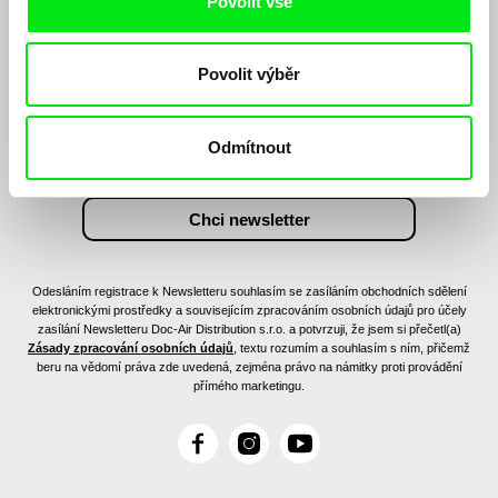
Povolit vše
Chcete být pravidelně informováni o našem
Povolit výběr
filmovém programu?
Odmítnout
Odesláním registrace k Newsletteru souhlasím se zasíláním obchodních sdělení
elektronickými prostředky a souvisejícím zpracováním osobních údajů pro účely
zasílání Newsletteru Doc-Air Distribution s.r.o. a potvrzuji, že jsem si přečetl(a)
Zásady zpracování osobních údajů
, textu rozumím a souhlasím s ním, přičemž
beru na vědomí práva zde uvedená, zejména právo na námitky proti provádění
přímého marketingu.
F
I
Y
a
n
o
c
s
u