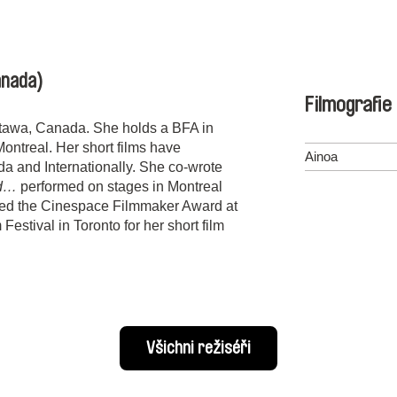
anada)
Filmografie
Ottawa, Canada. She holds a BFA in
ontreal. Her short films have
Ainoa
da and Internationally. She co-wrote
ed…
performed on stages in Montreal
ved the Cinespace Filmmaker Award at
Festival in Toronto for her short film
Všichni režiséři