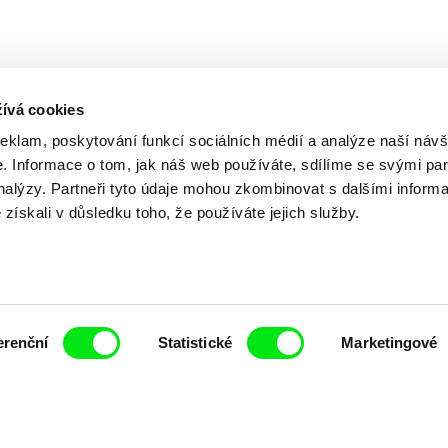
ívá cookies
reklam, poskytování funkcí sociálních médií a analýze naší návš
 Informace o tom, jak náš web používáte, sdílíme se svými par
analýzy. Partneři tyto údaje mohou zkombinovat s dalšími inform
Vaše online
é získali v důsledku toho, že používáte jejich služby.
dokumentární kin
erenční
Statistické
Marketingové
Nové festivalové filmy
každý týden