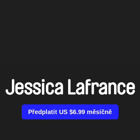
Jessica Lafrance
Předplatit US $6.99 měsíčně