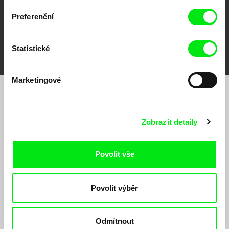
Preferenční
FIDMarseille
MFDF Ji.hlava
Visions du Réel
Statistické
Marketingové
Chcete být pravidelně informováni o našem
filmovém programu?
Zobrazit detaily
Povolit vše
Povolit výběr
Odesláním registrace k Newsletteru souhlasím se zasíláním obchodních sdělení
Odmítnout
elektronickými prostředky a souvisejícím zpracováním osobních údajů pro účely