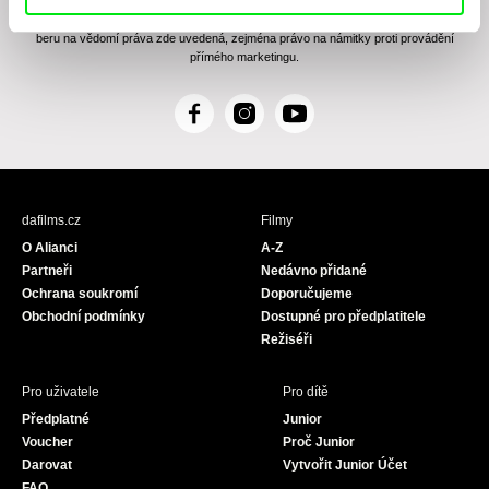
zasílání Newsletteru Doc-Air Distribution s.r.o. a potvrzuji, že jsem si přečetl(a)
Zásady zpracování osobních údajů
, textu rozumím a souhlasím s ním, přičemž
beru na vědomí práva zde uvedená, zejména právo na námitky proti provádění
přímého marketingu.
F
I
Y
a
n
o
c
s
u
e
t
T
b
a
u
dafilms.cz
Filmy
o
g
b
O Alianci
A-Z
o
r
e
Partneři
Nedávno přidané
k
a
Ochrana soukromí
Doporučujeme
m
Obchodní podmínky
Dostupné pro předplatitele
Režiséři
Pro uživatele
Pro dítě
Předplatné
Junior
Voucher
Proč Junior
Darovat
Vytvořit Junior Účet
FAQ