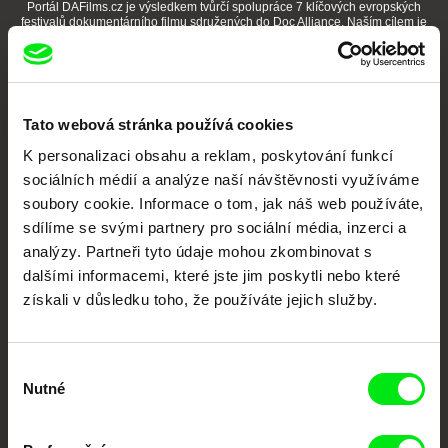
Portál DAFilms.cz je výsledkem tvůrčí spolupráce 7 klíčových evropských
festivalů dokumentárního filmu sdružených do Doc Alliance. Naším cílem je
posouvat hranice dokumentárního filmu, propagovat jeho rozmanitost a
podporovat kvalitní autorské filmy.
Členové Doc Alliance
Tato webová stránka používá cookies
K personalizaci obsahu a reklam, poskytování funkcí
sociálních médií a analýze naší návštěvnosti využíváme
soubory cookie. Informace o tom, jak náš web používáte,
sdílíme se svými partnery pro sociální média, inzerci a
analýzy. Partneři tyto údaje mohou zkombinovat s
CPH:DOX
Doclisboa
Millennium Docs
DOK Leipzig
dalšími informacemi, které jste jim poskytli nebo které
Against Gravity
získali v důsledku toho, že používáte jejich služby.
Výběr
Nutné
souhlasu