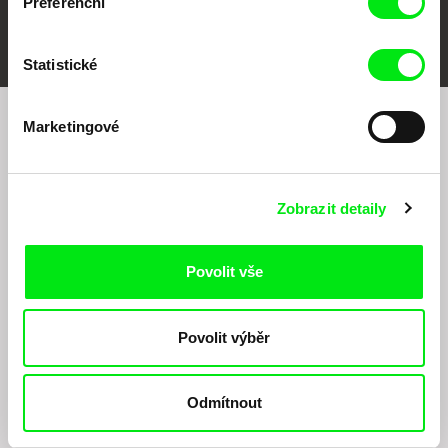
Preferenční
FIDMarseille
MFDF Ji.hlava
Visions du Réel
Statistické
Marketingové
Chcete být pravidelně informováni o našem
filmovém programu?
Zobrazit detaily
Povolit vše
Povolit výběr
Odesláním registrace k Newsletteru souhlasím se zasíláním obchodních sdělení
elektronickými prostředky a souvisejícím zpracováním osobních údajů pro účely
zasílání Newsletteru Doc-Air Distribution s.r.o. a potvrzuji, že jsem si přečetl(a)
Odmítnout
Zásady zpracování osobních údajů
, textu rozumím a souhlasím s ním, přičemž
beru na vědomí práva zde uvedená, zejména právo na námitky proti provádění
přímého marketingu.