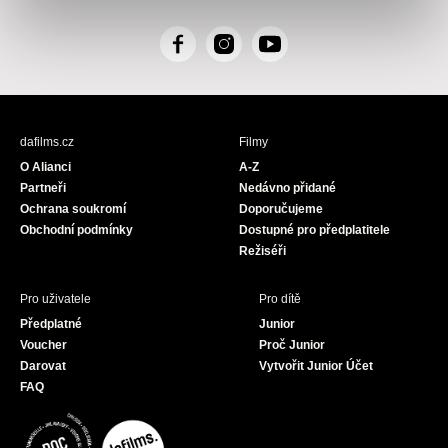
F
I
Y
a
n
o
c
s
u
e
t
T
b
a
u
dafilms.cz
Filmy
o
g
b
O Alianci
A-Z
o
r
e
Partneři
Nedávno přidané
k
a
Ochrana soukromí
Doporučujeme
m
Obchodní podmínky
Dostupné pro předplatitele
Režiséři
Pro uživatele
Pro dítě
Předplatné
Junior
Voucher
Proč Junior
Darovat
Vytvořit Junior Účet
FAQ