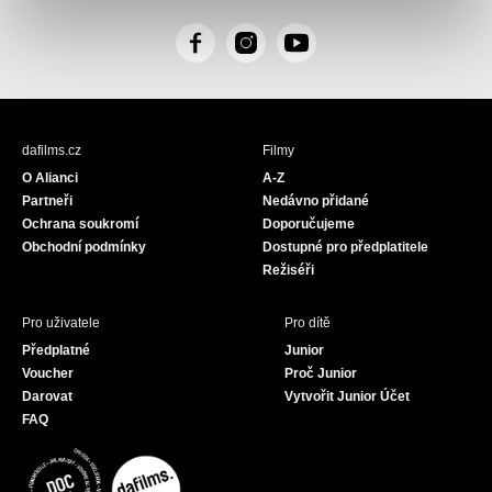
F
I
Y
a
n
o
c
s
u
e
t
T
b
a
u
dafilms.cz
Filmy
o
g
b
O Alianci
A-Z
o
r
e
Partneři
Nedávno přidané
k
a
Ochrana soukromí
Doporučujeme
m
Obchodní podmínky
Dostupné pro předplatitele
Režiséři
Pro uživatele
Pro dítě
Předplatné
Junior
Voucher
Proč Junior
Darovat
Vytvořit Junior Účet
FAQ