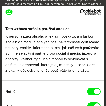
Portál DAFilms.cz je výsledkem tvůrčí spolupráce 7 klíčových evropských
festivalů dokumentárního filmu sdružených do Doc Alliance. Naším cílem je
posouvat hranice dokumentárního filmu, propagovat jeho rozmanitost a
podporovat kvalitní autorské filmy.
Členové Doc Alliance
Tato webová stránka používá cookies
K personalizaci obsahu a reklam, poskytování funkcí
sociálních médií a analýze naší návštěvnosti využíváme
soubory cookie. Informace o tom, jak náš web používáte,
sdílíme se svými partnery pro sociální média, inzerci a
analýzy. Partneři tyto údaje mohou zkombinovat s
CPH:DOX
Doclisboa
Millennium Docs
DOK Leipzig
dalšími informacemi, které jste jim poskytli nebo které
Against Gravity
získali v důsledku toho, že používáte jejich služby.
Výběr
Nutné
souhlasu