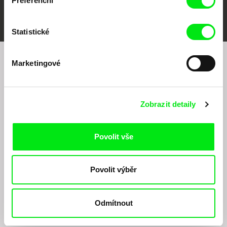
Preferenční
FIDMarseille
MFDF Ji.hlava
Visions du Réel
Statistické
Marketingové
Chcete být pravidelně informováni o našem
filmovém programu?
Zobrazit detaily
Povolit vše
Povolit výběr
Odesláním registrace k Newsletteru souhlasím se zasíláním obchodních sdělení
elektronickými prostředky a souvisejícím zpracováním osobních údajů pro účely
zasílání Newsletteru Doc-Air Distribution s.r.o. a potvrzuji, že jsem si přečetl(a)
Odmítnout
Zásady zpracování osobních údajů
, textu rozumím a souhlasím s ním, přičemž
beru na vědomí práva zde uvedená, zejména právo na námitky proti provádění
přímého marketingu.