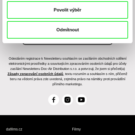
filmovém programu?
Povolit výběr
Odmítnout
Odesláním registrace k Newsletteru souhlasím se zasíláním obchodních sdělení
elektronickými prostředky a souvisejícím zpracováním osobních údajů pro účely
zasílání Newsletteru Doc-Air Distribution s.r.o. a potvrzuji, že jsem si přečetl(a)
Zásady zpracování osobních údajů
, textu rozumím a souhlasím s ním, přičemž
beru na vědomí práva zde uvedená, zejména právo na námitky proti provádění
přímého marketingu.
F
I
Y
a
n
o
c
s
u
e
t
T
b
a
u
dafilms.cz
Filmy
o
g
b