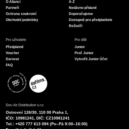
O Alianci
A-Z
o
r
e
Partneři
Nedávno přidané
k
a
Ochrana soukromí
Doporučujeme
m
Obchodní podmínky
Dostupné pro předplatitele
Režiséři
Pro uživatele
Pro dítě
Předplatné
Junior
Voucher
Proč Junior
Darovat
Vytvořit Junior Účet
FAQ
Doc-Air Distribution s.r.o.
Ostrovní 126/30, 110 00 Praha 1,
IČO: 10981241, DIČ: CZ10981241
Tel.: +420 777 613 094 (Po–Pá 9:00–16:00)