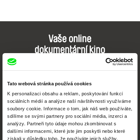
Vaše online
dokumentární kino
Nové festivalové filmy
každý týden
Tato webová stránka používá cookies
Portál DAFilms.cz je výsledkem tvůrčí spolupráce 7 klíčových evropských
K personalizaci obsahu a reklam, poskytování funkcí
festivalů dokumentárního filmu sdružených do Doc Alliance. Naším cílem je
sociálních médií a analýze naší návštěvnosti využíváme
posouvat hranice dokumentárního filmu, propagovat jeho rozmanitost a
podporovat kvalitní autorské filmy.
soubory cookie. Informace o tom, jak náš web používáte,
Členové Doc Alliance
sdílíme se svými partnery pro sociální média, inzerci a
analýzy. Partneři tyto údaje mohou zkombinovat s
dalšími informacemi, které jste jim poskytli nebo které
získali v důsledku toho, že používáte jejich služby.