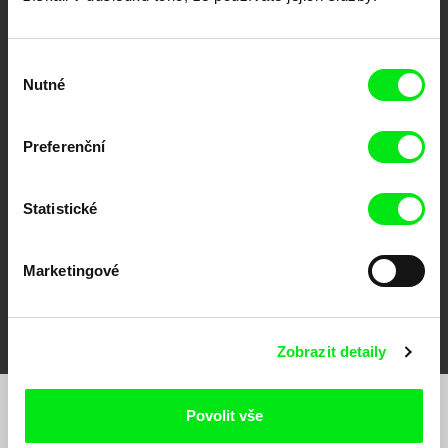
Výběr
Nutné
souhlasu
CPH:DOX
Doclisboa
Millennium Docs
DOK Leipzig
Against Gravity
Preferenční
Statistické
Marketingové
FIDMarseille
MFDF Ji.hlava
Visions du Réel
Zobrazit detaily
Povolit vše
Chcete být pravidelně informováni o našem