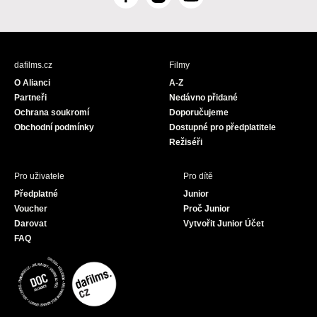
F
I
Y
a
n
o
c
s
u
e
t
T
b
a
u
dafilms.cz
Filmy
o
g
b
O Alianci
A-Z
o
r
e
Partneři
Nedávno přidané
k
a
Ochrana soukromí
Doporučujeme
m
Obchodní podmínky
Dostupné pro předplatitele
Režiséři
Pro uživatele
Pro dítě
Předplatné
Junior
Voucher
Proč Junior
Darovat
Vytvořit Junior Účet
FAQ