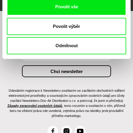
Povolit vše
Chcete být pravidelně informováni o našem
Povolit výběr
filmovém programu?
Odmítnout
Odesláním registrace k Newsletteru souhlasím se zasíláním obchodních sdělení
elektronickými prostředky a souvisejícím zpracováním osobních údajů pro účely
zasílání Newsletteru Doc-Air Distribution s.r.o. a potvrzuji, že jsem si přečetl(a)
Zásady zpracování osobních údajů
, textu rozumím a souhlasím s ním, přičemž
beru na vědomí práva zde uvedená, zejména právo na námitky proti provádění
přímého marketingu.