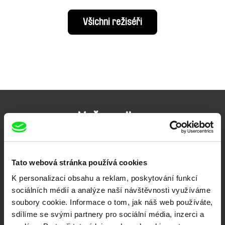
Všichni režiséři
Vaše online
dokumentární kino
Nové festivalové filmy
Tato webová stránka používá cookies
každý týden
K personalizaci obsahu a reklam, poskytování funkcí
sociálních médií a analýze naší návštěvnosti využíváme
soubory cookie. Informace o tom, jak náš web používáte,
Portál DAFilms.cz je výsledkem tvůrčí spolupráce 7 klíčových evropských
festivalů dokumentárního filmu sdružených do Doc Alliance. Naším cílem je
sdílíme se svými partnery pro sociální média, inzerci a
posouvat hranice dokumentárního filmu, propagovat jeho rozmanitost a