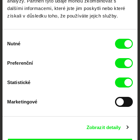
analýzy. Partneři tyto údaje mohou zkombinovat s
podporovat kvalitní autorské filmy.
dalšími informacemi, které jste jim poskytli nebo které
Členové Doc Alliance
získali v důsledku toho, že používáte jejich služby.
Výběr
Nutné
souhlasu
Preferenční
CPH:DOX
Doclisboa
Millennium Docs
DOK Leipzig
Against Gravity
Statistické
Marketingové
Zobrazit detaily
FIDMarseille
MFDF Ji.hlava
Visions du Réel