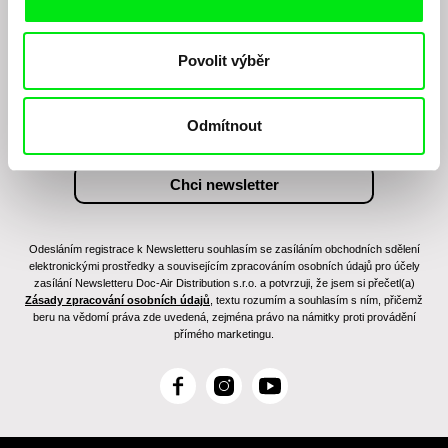
Chcete být pravidelně informováni o našem
filmovém programu?
Povolit výběr
Odmítnout
Odesláním registrace k Newsletteru souhlasím se zasíláním obchodních sdělení
elektronickými prostředky a souvisejícím zpracováním osobních údajů pro účely
zasílání Newsletteru Doc-Air Distribution s.r.o. a potvrzuji, že jsem si přečetl(a)
Zásady zpracování osobních údajů
, textu rozumím a souhlasím s ním, přičemž
beru na vědomí práva zde uvedená, zejména právo na námitky proti provádění
přímého marketingu.
F
I
Y
a
n
o
c
s
u