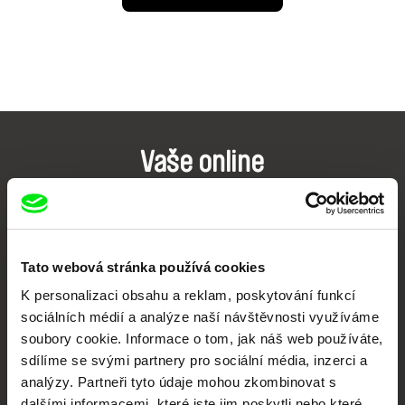
Vaše online
dokumentární kino
Nové festivalové filmy
každý týden
Tato webová stránka používá cookies
K personalizaci obsahu a reklam, poskytování funkcí
sociálních médií a analýze naší návštěvnosti využíváme
Portál DAFilms.cz je výsledkem tvůrčí spolupráce 7 klíčových evropských
festivalů dokumentárního filmu sdružených do Doc Alliance. Naším cílem je
soubory cookie. Informace o tom, jak náš web používáte,
posouvat hranice dokumentárního filmu, propagovat jeho rozmanitost a
podporovat kvalitní autorské filmy.
sdílíme se svými partnery pro sociální média, inzerci a
Členové Doc Alliance
analýzy. Partneři tyto údaje mohou zkombinovat s
dalšími informacemi, které jste jim poskytli nebo které