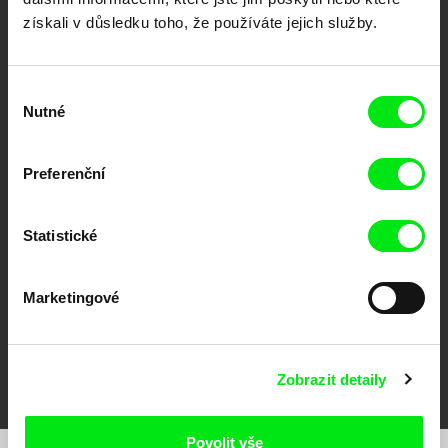
získali v důsledku toho, že používáte jejich služby.
Výběr
Nutné
souhlasu
CPH:DOX
Doclisboa
Millennium Docs
DOK Leipzig
Preferenční
Against Gravity
Statistické
Marketingové
FIDMarseille
MFDF Ji.hlava
Visions du Réel
Zobrazit detaily
Povolit vše