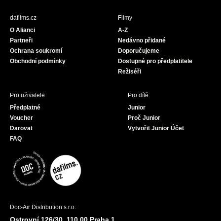
e
t
T
b
a
u
dafilms.cz
Filmy
o
g
b
O Alianci
A-Z
o
r
e
Partneři
Nedávno přidané
k
a
Ochrana soukromí
Doporučujeme
m
Obchodní podmínky
Dostupné pro předplatitele
Režiséři
Pro uživatele
Pro dítě
Předplatné
Junior
Voucher
Proč Junior
Darovat
Vytvořit Junior Účet
FAQ
Doc-Air Distribution s.r.o.
Ostrovní 126/30, 110 00 Praha 1,