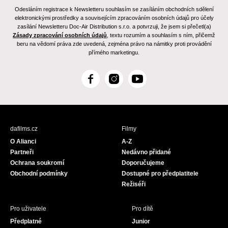
Odesláním registrace k Newsletteru souhlasím se zasíláním obchodních sdělení
elektronickými prostředky a souvisejícím zpracováním osobních údajů pro účely
zasílání Newsletteru Doc-Air Distribution s.r.o. a potvrzuji, že jsem si přečetl(a)
Zásady zpracování osobních údajů
, textu rozumím a souhlasím s ním, přičemž
beru na vědomí práva zde uvedená, zejména právo na námitky proti provádění
přímého marketingu.
F
I
Y
a
n
o
c
s
u
e
t
T
b
a
u
dafilms.cz
Filmy
o
g
b
O Alianci
A-Z
o
r
e
Partneři
Nedávno přidané
k
a
Ochrana soukromí
Doporučujeme
m
Obchodní podmínky
Dostupné pro předplatitele
Režiséři
Pro uživatele
Pro dítě
Předplatné
Junior