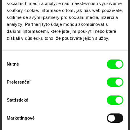
sociálních médií a analýze naší návštěvnosti využíváme
Nové festivalové filmy
soubory cookie. Informace o tom, jak náš web používáte,
každý týden
sdílíme se svými partnery pro sociální média, inzerci a
analýzy. Partneři tyto údaje mohou zkombinovat s
dalšími informacemi, které jste jim poskytli nebo které
Portál DAFilms.cz je výsledkem tvůrčí spolupráce 7 klíčových evropských
získali v důsledku toho, že používáte jejich služby.
festivalů dokumentárního filmu sdružených do Doc Alliance. Naším cílem je
posouvat hranice dokumentárního filmu, propagovat jeho rozmanitost a
podporovat kvalitní autorské filmy.
Členové Doc Alliance
Výběr
Nutné
souhlasu
Preferenční
Statistické
CPH:DOX
Doclisboa
Millennium Docs
DOK Leipzig
Against Gravity
Marketingové