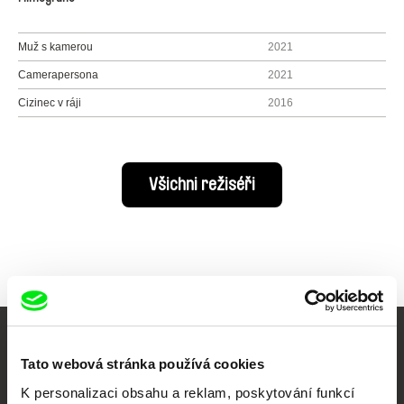
Muž s kamerou
2021
Camerapersona
2021
Cizinec v ráji
2016
Všichni režiséři
Vaše online
Tato webová stránka používá cookies
dokumentární kino
K personalizaci obsahu a reklam, poskytování funkcí