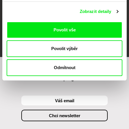
Zobrazit detaily
Povolit vše
FIDMarseille
MFDF Ji.hlava
Visions du Réel
Povolit výběr
Odmítnout
Chcete být pravidelně informováni o našem
filmovém programu?