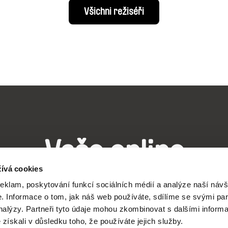
Všichni režiséři
Vaše online
ívá cookies
dokumentární kin
reklam, poskytování funkcí sociálních médií a analýze naší návš
 Informace o tom, jak náš web používáte, sdílíme se svými par
analýzy. Partneři tyto údaje mohou zkombinovat s dalšími inform
Nové festivalové filmy
é získali v důsledku toho, že používáte jejich služby.