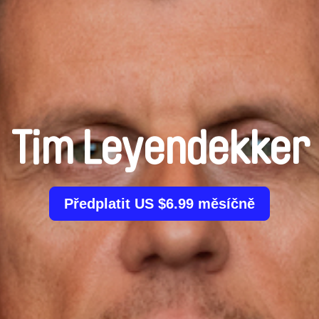
Tim Leyendekker
Předplatit US $6.99 měsíčně