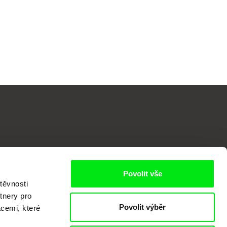
o
Povolit vše
těvnosti
tnery pro
Povolit výběr
acemi, které