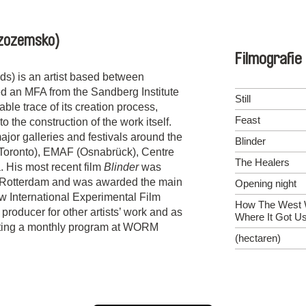
zozemsko)
Filmografie
s) is an artist based between
d an MFA from the Sandberg Institute
Still
ble trace of its creation process,
Feast
to the construction of the work itself.
jor galleries and festivals around the
Blinder
(Toronto), EMAF (Osnabrück), Centre
The Healers
 His most recent film
Blinder
was
n Rotterdam and was awarded the main
Opening night
ow International Experimental Film
How The West
producer for other artists’ work and as
Where It Got U
ating a monthly program at WORM
(hectaren)