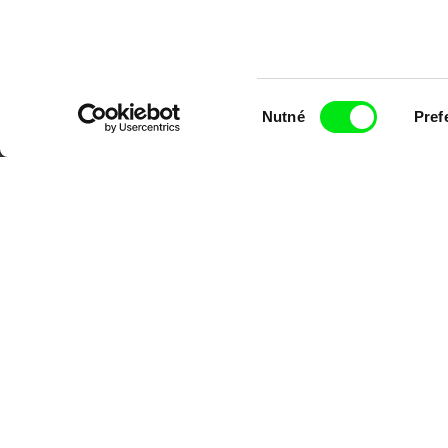
Výběr
Nutné
Pref
souhlasu
Portál DAFilms.cz je výsledkem tvůr
Alliance. Naším cílem je posouvat hr