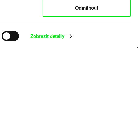
Odmítnout
Zobrazit detaily
kumentárního filmu sdružených do Doc
nitost a podporovat kvalitní autorské