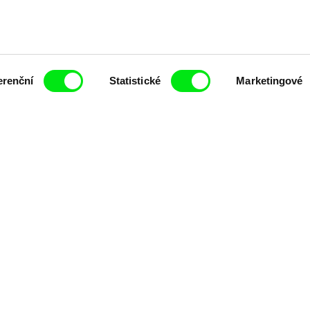
každý týden
erenční
Statistické
Marketingové
čí spolupráce 7 klíčových evropských festivalů do
anice dokumentárního filmu, propagovat jeho rozma
filmy.
Členové Doc Alliance