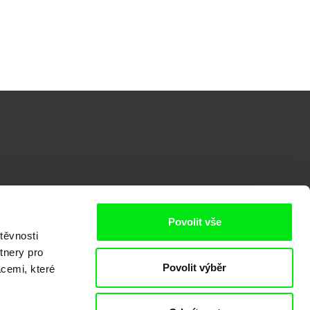
o
Povolit vše
těvnosti
tnery pro
Povolit výběr
acemi, které