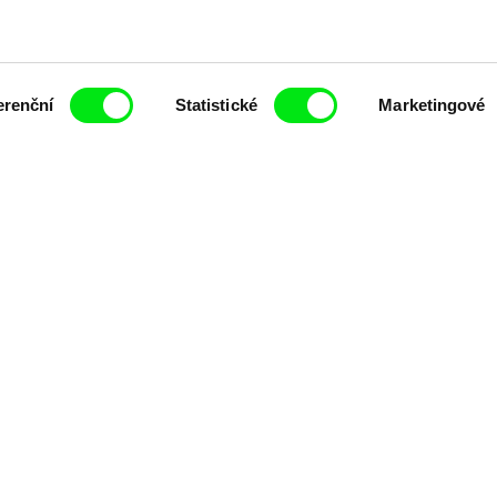
erenční
Statistické
Marketingové
čí spolupráce 7 klíčových evropských festivalů do
anice dokumentárního filmu, propagovat jeho rozma
filmy.
Členové Doc Alliance