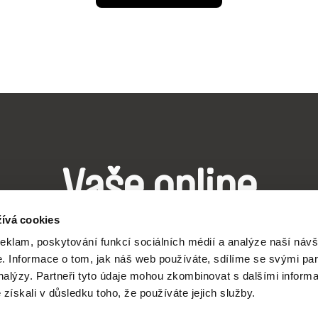
Vaše online
dokumentární kin
ívá cookies
reklam, poskytování funkcí sociálních médií a analýze naší návš
 Informace o tom, jak náš web používáte, sdílíme se svými par
analýzy. Partneři tyto údaje mohou zkombinovat s dalšími inform
Nové festivalové filmy
é získali v důsledku toho, že používáte jejich služby.
každý týden