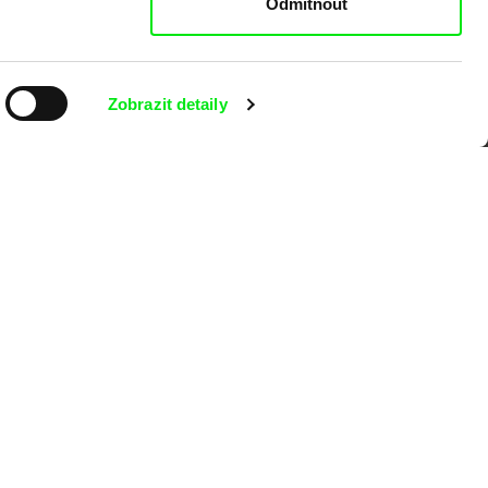
Odmítnout
Zobrazit detaily
kumentárního filmu sdružených do Doc
nitost a podporovat kvalitní autorské