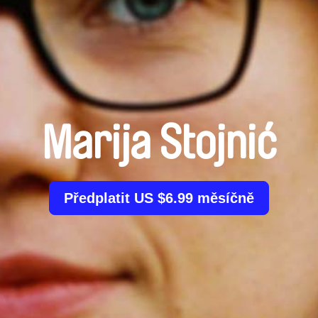
Marija Stojnić
Předplatit US $6.99 měsíčně