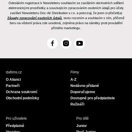
Odesláním registrace k Newsletteru souhlasím se zasíláním obchodních sdělení
elektronickými prostředky a souvisejícím zpracováním osobních údajů pro účely
zasílání Newsletteru Doc-Air Distribution s.r.o. a potvrzuji, že jsem si přečetl(a)
Zásady zpracování osobních údajů
, textu rozumím a souhlasím s ním, přičemž
beru na vědomí práva zde uvedená, zejména právo na námitky proti provádění
přímého marketingu.
F
I
Y
a
n
o
c
s
u
e
t
T
b
a
u
dafilms.cz
Filmy
o
g
b
O Alianci
A-Z
o
r
e
Partneři
Nedávno přidané
k
a
Ochrana soukromí
Doporučujeme
m
Obchodní podmínky
Dostupné pro předplatitele
Režiséři
Pro uživatele
Pro dítě
Předplatné
Junior