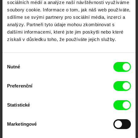
sociálních médií a analýze naší návštěvnosti využíváme
Nové festivalové filmy
soubory cookie. Informace o tom, jak náš web používáte,
každý týden
sdílíme se svými partnery pro sociální média, inzerci a
analýzy. Partneři tyto údaje mohou zkombinovat s
dalšími informacemi, které jste jim poskytli nebo které
Portál DAFilms.cz je výsledkem tvůrčí spolupráce 7 klíčových evropských
festivalů dokumentárního filmu sdružených do Doc Alliance. Naším cílem je
získali v důsledku toho, že používáte jejich služby.
posouvat hranice dokumentárního filmu, propagovat jeho rozmanitost a
podporovat kvalitní autorské filmy.
Členové Doc Alliance
Výběr
Nutné
souhlasu
Preferenční
Statistické
CPH:DOX
Doclisboa
Millennium Docs
DOK Leipzig
Against Gravity
Marketingové