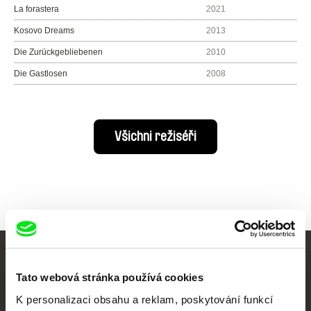
La forastera
2021
Kosovo Dreams
2013
Die Zurückgebliebenen
2010
Die Gastlosen
2008
Všichni režiséři
Vaše online
Tato webová stránka používá cookies
dokumentární kino
K personalizaci obsahu a reklam, poskytování funkcí