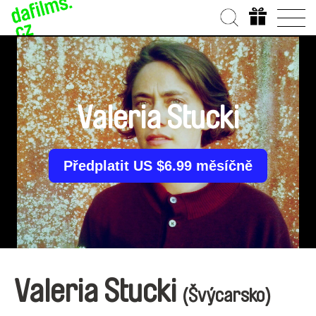
Valeria Stucki
Předplatit US $6.99 měsíčně
Valeria Stucki
(Švýcarsko)