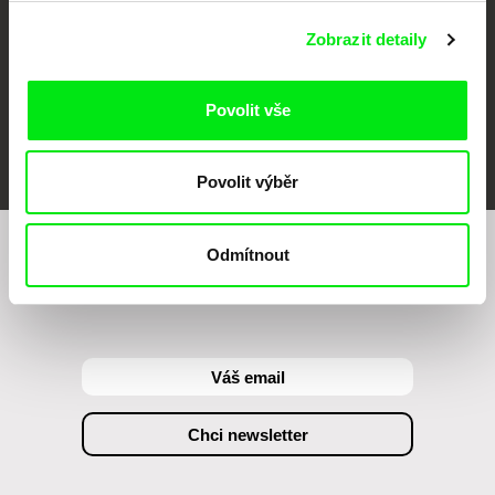
Zobrazit detaily
Povolit vše
FIDMarseille
MFDF Ji.hlava
Visions du Réel
Povolit výběr
Odmítnout
Chcete být pravidelně informováni o našem
filmovém programu?