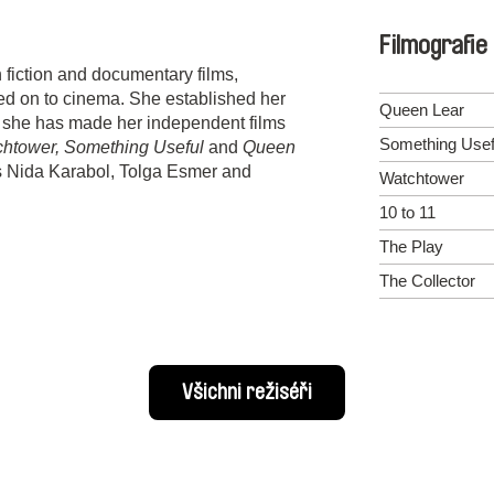
Filmografie
h fiction and documentary films,
ed on to cinema. She established her
Queen Lear
 she has made her independent films
Something Usef
tchtower, Something Useful
and
Queen
ds Nida Karabol, Tolga Esmer and
Watchtower
10 to 11
The Play
The Collector
Všichni režiséři