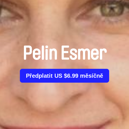
Pelin Esmer
Předplatit US $6.99 měsíčně