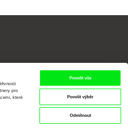
o
Povolit vše
těvnosti
tnery pro
Povolit výběr
acemi, které
Odmítnout