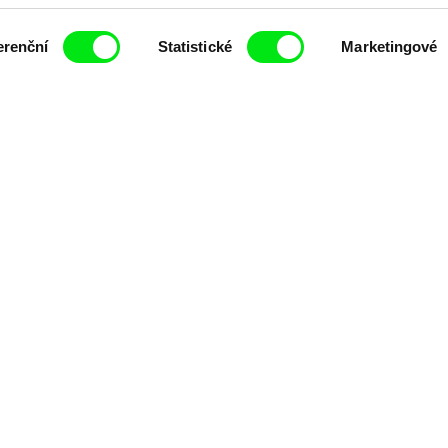
čí spolupráce 7 klíčových evropských festivalů do
erenční
Statistické
Marketingové
anice dokumentárního filmu, propagovat jeho rozma
filmy.
Členové Doc Alliance
lennium Docs Against
DOK Leipzig
FIDMarseille
vity