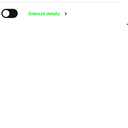
kumentárního filmu sdružených do Doc
Zobrazit detaily
nitost a podporovat kvalitní autorské
MFDF Ji.hlava
Visions du Réel