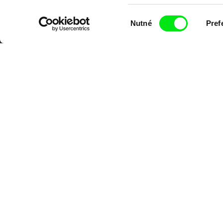
Portál DAFilms.cz je výsledkem tvůr
Výběr
Nutné
Pref
Alliance. Naším cílem je posouvat hr
souhlasu
CPH:DOX
Doclisboa
Mil
Gra