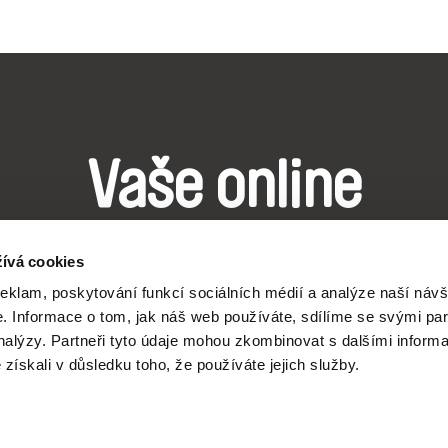
Vaše online
dokumentární kin
ívá cookies
reklam, poskytování funkcí sociálních médií a analýze naší návš
Nové festivalové filmy
 Informace o tom, jak náš web používáte, sdílíme se svými par
analýzy. Partneři tyto údaje mohou zkombinovat s dalšími inform
každý týden
é získali v důsledku toho, že používáte jejich služby.