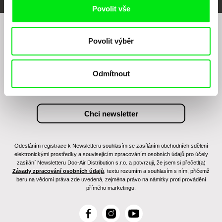
Povolit vše
Chcete být pravidelně informováni o našem
Povolit výběr
filmovém programu?
Odmítnout
Odesláním registrace k Newsletteru souhlasím se zasíláním obchodních sdělení
elektronickými prostředky a souvisejícím zpracováním osobních údajů pro účely
zasílání Newsletteru Doc-Air Distribution s.r.o. a potvrzuji, že jsem si přečetl(a)
Zásady zpracování osobních údajů
, textu rozumím a souhlasím s ním, přičemž
beru na vědomí práva zde uvedená, zejména právo na námitky proti provádění
přímého marketingu.
F
I
Y