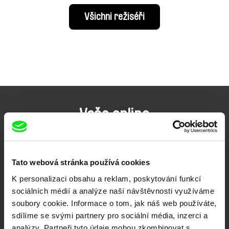
Všichni režiséři
Vaše online
dokumentární kino
Nové festivalové filmy
Tato webová stránka používá cookies
každý týden
K personalizaci obsahu a reklam, poskytování funkcí
sociálních médií a analýze naší návštěvnosti využíváme
Portál DAFilms.cz je výsledkem tvůrčí spolupráce 7 klíčových evropských
soubory cookie. Informace o tom, jak náš web používáte,
festivalů dokumentárního filmu sdružených do Doc Alliance. Naším cílem je
sdílíme se svými partnery pro sociální média, inzerci a
posouvat hranice dokumentárního filmu, propagovat jeho rozmanitost a
podporovat kvalitní autorské filmy.
analýzy. Partneři tyto údaje mohou zkombinovat s