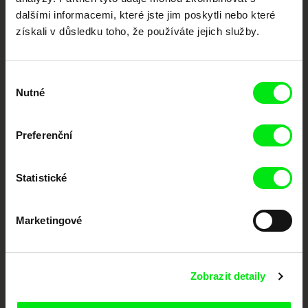
Členové Doc Alliance
dalšími informacemi, které jste jim poskytli nebo které
získali v důsledku toho, že používáte jejich služby.
Výběr
Nutné
souhlasu
Preferenční
CPH:DOX
Doclisboa
Millennium Docs
DOK Leipzig
Against Gravity
Statistické
Marketingové
Zobrazit detaily
FIDMarseille
MFDF Ji.hlava
Visions du Réel