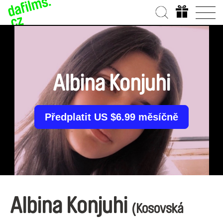
Albina Konjuhi
Předplatit US $6.99 měsíčně
Albina Konjuhi
(Kosovská