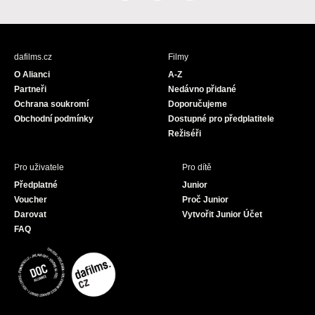
a
n
o
c
s
u
e
t
T
b
a
u
dafilms.cz
Filmy
o
g
b
O Alianci
A-Z
o
r
e
Partneři
Nedávno přidané
k
a
Ochrana soukromí
Doporučujeme
m
Obchodní podmínky
Dostupné pro předplatitele
Režiséři
Pro uživatele
Pro dítě
Předplatné
Junior
Voucher
Proč Junior
Darovat
Vytvořit Junior Účet
FAQ