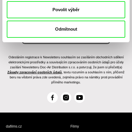
filmovém programu?
Povolit výběr
Odmítnout
Odesláním registrace k Newsletteru souhlasím se zasíláním obchodních sdělení
elektronickými prostředky a souvisejícím zpracováním osobních údajů pro účely
zasílání Newsletteru Doc-Air Distribution s.r.o. a potvrzuji, že jsem si přečetl(a)
Zásady zpracování osobních údajů
, textu rozumím a souhlasím s ním, přičemž
beru na vědomí práva zde uvedená, zejména právo na námitky proti provádění
přímého marketingu.
F
I
Y
a
n
o
c
s
u
e
t
T
b
a
u
dafilms.cz
Filmy
o
g
b