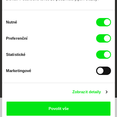
Výběr
Nutné
souhlasu
CPH:DOX
Doclisboa
Millennium Docs
DOK Leipzig
Against Gravity
Preferenční
Statistické
Marketingové
FIDMarseille
MFDF Ji.hlava
Visions du Réel
Zobrazit detaily
Povolit vše
Chcete být pravidelně informováni o našem