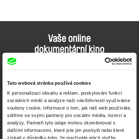
Vaše online
dokumentární kino
Nové festivalové filmy
každý týden
Tato webová stránka používá cookies
Portál DAFilms.cz je výsledkem tvůrčí spolupráce 7 klíčových evropských
K personalizaci obsahu a reklam, poskytování funkcí
festivalů dokumentárního filmu sdružených do Doc Alliance. Naším cílem je
sociálních médií a analýze naší návštěvnosti využíváme
posouvat hranice dokumentárního filmu, propagovat jeho rozmanitost a
podporovat kvalitní autorské filmy.
soubory cookie. Informace o tom, jak náš web používáte,
Členové Doc Alliance
sdílíme se svými partnery pro sociální média, inzerci a
analýzy. Partneři tyto údaje mohou zkombinovat s
dalšími informacemi, které jste jim poskytli nebo které
získali v důsledku toho, že používáte jejich služby.