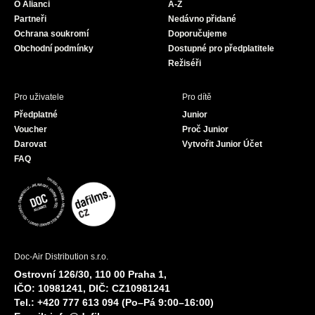
O Alianci
A-Z
o
r
e
Partneři
Nedávno přidané
k
a
Ochrana soukromí
Doporučujeme
m
Obchodní podmínky
Dostupné pro předplatitele
Režiséři
Pro uživatele
Pro dítě
Předplatné
Junior
Voucher
Proč Junior
Darovat
Vytvořit Junior Účet
FAQ
Doc-Air Distribution s.r.o.
Ostrovní 126/30, 110 00 Praha 1,
IČO: 10981241, DIČ: CZ10981241
Tel.: +420 777 613 094 (Po–Pá 9:00–16:00)