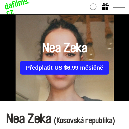
Nea Zeka
Předplatit US $6.99 měsíčně
Nea Zeka
(Kosovská republika)