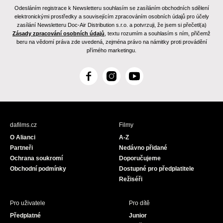
Odesláním registrace k Newsletteru souhlasím se zasíláním obchodních sdělení
elektronickými prostředky a souvisejícím zpracováním osobních údajů pro účely
zasílání Newsletteru Doc-Air Distribution s.r.o. a potvrzuji, že jsem si přečetl(a)
Zásady zpracování osobních údajů
, textu rozumím a souhlasím s ním, přičemž
beru na vědomí práva zde uvedená, zejména právo na námitky proti provádění
přímého marketingu.
F
I
Y
a
n
o
c
s
u
e
t
T
b
a
u
dafilms.cz
Filmy
o
g
b
O Alianci
A-Z
o
r
e
Partneři
Nedávno přidané
k
a
Ochrana soukromí
Doporučujeme
m
Obchodní podmínky
Dostupné pro předplatitele
Režiséři
Pro uživatele
Pro dítě
Předplatné
Junior