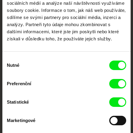
sociálních médií a analýze naší návštěvnosti využíváme
Nové festivalové filmy
soubory cookie. Informace o tom, jak náš web používáte,
každý týden
sdílíme se svými partnery pro sociální média, inzerci a
analýzy. Partneři tyto údaje mohou zkombinovat s
dalšími informacemi, které jste jim poskytli nebo které
Portál DAFilms.cz je výsledkem tvůrčí spolupráce 7 klíčových evropských
získali v důsledku toho, že používáte jejich služby.
festivalů dokumentárního filmu sdružených do Doc Alliance. Naším cílem je
posouvat hranice dokumentárního filmu, propagovat jeho rozmanitost a
podporovat kvalitní autorské filmy.
Členové Doc Alliance
Výběr
Nutné
souhlasu
Preferenční
Statistické
CPH:DOX
Doclisboa
Millennium Docs
DOK Leipzig
Against Gravity
Marketingové