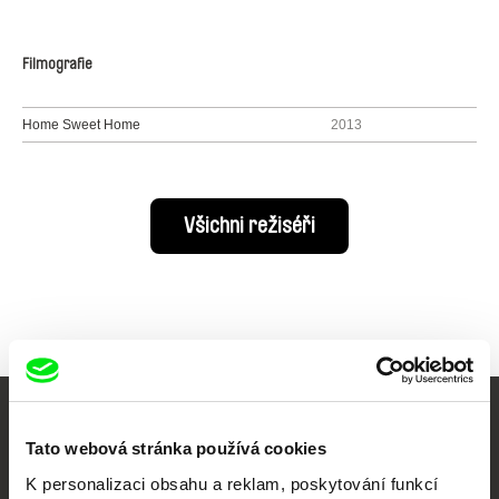
Filmografie
Home Sweet Home
2013
Všichni režiséři
Vaše online
Tato webová stránka používá cookies
dokumentární kino
K personalizaci obsahu a reklam, poskytování funkcí