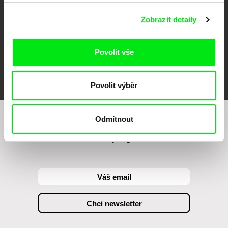
Zobrazit detaily
Povolit vše
FIDMarseille
MFDF Ji.hlava
Visions du Réel
Povolit výběr
Odmítnout
Chcete být pravidelně informováni o našem
filmovém programu?