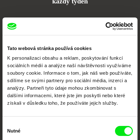
každý týden
Portál DAFilms.cz je výsledkem tvůrčí spolupráce 7 klíčových evropských
festivalů dokumentárního filmu sdružených do Doc Alliance. Naším cílem je
posouvat hranice dokumentárního filmu, propagovat jeho rozmanitost a
podporovat kvalitní autorské filmy.
Členové Doc Alliance
Tato webová stránka používá cookies
K personalizaci obsahu a reklam, poskytování funkcí
sociálních médií a analýze naší návštěvnosti využíváme
soubory cookie. Informace o tom, jak náš web používáte,
sdílíme se svými partnery pro sociální média, inzerci a
analýzy. Partneři tyto údaje mohou zkombinovat s
dalšími informacemi, které jste jim poskytli nebo které
získali v důsledku toho, že používáte jejich služby.
CPH:DOX
Doclisboa
Millennium Docs
DOK Leipzig
Against Gravity
Výběr
Nutné
souhlasu