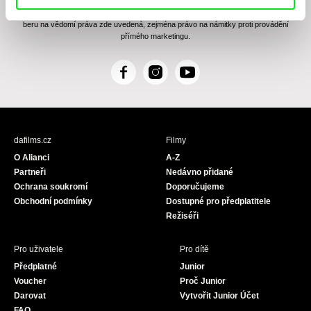
zasílání Newsletteru Doc-Air Distribution s.r.o. a potvrzuji, že jsem si přečetl(a)
Zásady zpracování osobních údajů
, textu rozumím a souhlasím s ním, přičemž
beru na vědomí práva zde uvedená, zejména právo na námitky proti provádění
přímého marketingu.
F
I
Y
a
n
o
c
s
u
e
t
T
b
a
u
dafilms.cz
Filmy
o
g
b
O Alianci
A-Z
o
r
e
Partneři
Nedávno přidané
k
a
Ochrana soukromí
Doporučujeme
m
Obchodní podmínky
Dostupné pro předplatitele
Režiséři
Pro uživatele
Pro dítě
Předplatné
Junior
Voucher
Proč Junior
Darovat
Vytvořit Junior Účet
FAQ