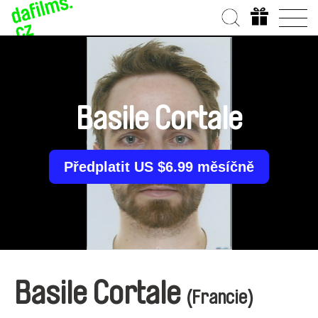
Basile Cortale
Předplatit US $6.99 měsíčně
Basile Cortale
(Francie)