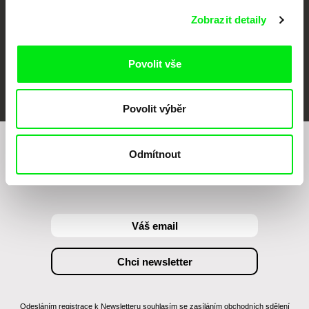
Zobrazit detaily
Povolit vše
FIDMarseille
MFDF Ji.hlava
Visions du Réel
Povolit výběr
Odmítnout
Chcete být pravidelně informováni o našem
filmovém programu?
Odesláním registrace k Newsletteru souhlasím se zasíláním obchodních sdělení