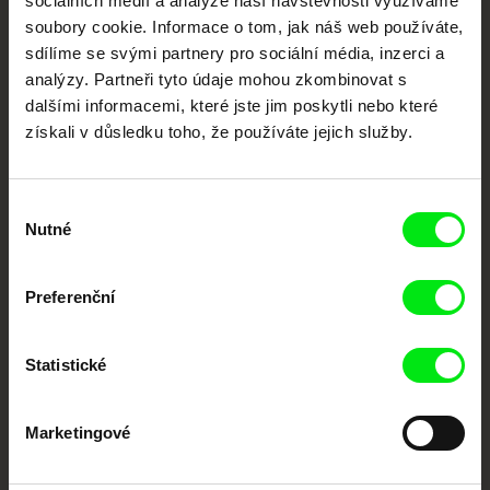
sociálních médií a analýze naší návštěvnosti využíváme
Nové festivalové filmy
soubory cookie. Informace o tom, jak náš web používáte,
každý týden
sdílíme se svými partnery pro sociální média, inzerci a
analýzy. Partneři tyto údaje mohou zkombinovat s
dalšími informacemi, které jste jim poskytli nebo které
Portál DAFilms.cz je výsledkem tvůrčí spolupráce 7 klíčových evropských
festivalů dokumentárního filmu sdružených do Doc Alliance. Naším cílem je
získali v důsledku toho, že používáte jejich služby.
posouvat hranice dokumentárního filmu, propagovat jeho rozmanitost a
podporovat kvalitní autorské filmy.
Členové Doc Alliance
Výběr
Nutné
souhlasu
Preferenční
Statistické
CPH:DOX
Doclisboa
Millennium Docs
DOK Leipzig
Against Gravity
Marketingové