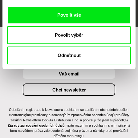
FIDMarseille
MFDF Ji.hlava
Visions du Réel
Povolit vše
Povolit výběr
Chcete být pravidelně informováni o našem
filmovém programu?
Odmítnout
Odesláním registrace k Newsletteru souhlasím se zasíláním obchodních sdělení
elektronickými prostředky a souvisejícím zpracováním osobních údajů pro účely
zasílání Newsletteru Doc-Air Distribution s.r.o. a potvrzuji, že jsem si přečetl(a)
Zásady zpracování osobních údajů
, textu rozumím a souhlasím s ním, přičemž
beru na vědomí práva zde uvedená, zejména právo na námitky proti provádění
přímého marketingu.