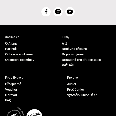
F
I
Y
a
n
o
c
s
u
e
t
T
b
a
u
dafilms.cz
Filmy
o
g
b
O Alianci
A-Z
o
r
e
Partneři
Nedávno přidané
k
a
Ochrana soukromí
Doporučujeme
m
Obchodní podmínky
Dostupné pro předplatitele
Režiséři
Pro uživatele
Pro dítě
Předplatné
Junior
Voucher
Proč Junior
Darovat
Vytvořit Junior Účet
FAQ