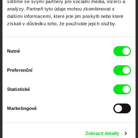
sdílíme se svými partnery pro sociální média, inzerci a
Portál DAFilms.cz je výsledkem tvůrčí spolupráce 7 klíčových evropských
festivalů dokumentárního filmu sdružených do Doc Alliance. Naším cílem je
analýzy. Partneři tyto údaje mohou zkombinovat s
posouvat hranice dokumentárního filmu, propagovat jeho rozmanitost a
dalšími informacemi, které jste jim poskytli nebo které
podporovat kvalitní autorské filmy.
získali v důsledku toho, že používáte jejich služby.
Členové Doc Alliance
Výběr
Nutné
souhlasu
Preferenční
CPH:DOX
Doclisboa
Millennium Docs
DOK Leipzig
Statistické
Against Gravity
Marketingové
Zobrazit detaily