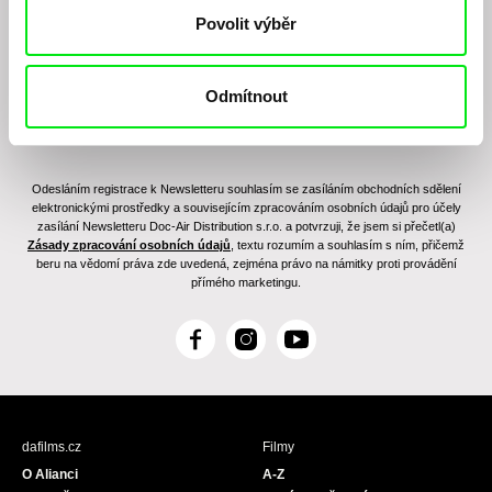
Povolit výběr
Odmítnout
Odesláním registrace k Newsletteru souhlasím se zasíláním obchodních sdělení
elektronickými prostředky a souvisejícím zpracováním osobních údajů pro účely
zasílání Newsletteru Doc-Air Distribution s.r.o. a potvrzuji, že jsem si přečetl(a)
Zásady zpracování osobních údajů
, textu rozumím a souhlasím s ním, přičemž
beru na vědomí práva zde uvedená, zejména právo na námitky proti provádění
přímého marketingu.
F
I
Y
a
n
o
c
s
u
e
t
T
b
a
u
dafilms.cz
Filmy
o
g
b
O Alianci
A-Z
o
r
e