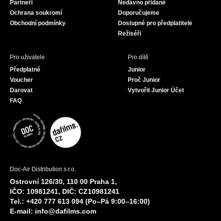
Partneři
Nedávno přidané
k
a
Ochrana soukromí
Doporučujeme
m
Obchodní podmínky
Dostupné pro předplatitele
Režiséři
Pro uživatele
Pro dítě
Předplatné
Junior
Voucher
Proč Junior
Darovat
Vytvořit Junior Účet
FAQ
Doc-Air Distribution s.r.o.
Ostrovní 126/30, 110 00 Praha 1,
IČO: 10981241, DIČ: CZ10981241
Tel.: +420 777 613 094 (Po–Pá 9:00–16:00)
E-mail:
info@dafilms.com