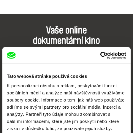
Vaše online
dokumentární kino
Nové festivalové filmy
každý týden
Tato webová stránka používá cookies
Portál DAFilms.cz je výsledkem tvůrčí spolupráce 7 klíčových evropských
K personalizaci obsahu a reklam, poskytování funkcí
festivalů dokumentárního filmu sdružených do Doc Alliance. Naším cílem je
posouvat hranice dokumentárního filmu, propagovat jeho rozmanitost a
sociálních médií a analýze naší návštěvnosti využíváme
podporovat kvalitní autorské filmy.
soubory cookie. Informace o tom, jak náš web používáte,
Členové Doc Alliance
sdílíme se svými partnery pro sociální média, inzerci a
analýzy. Partneři tyto údaje mohou zkombinovat s
dalšími informacemi, které jste jim poskytli nebo které
získali v důsledku toho, že používáte jejich služby.