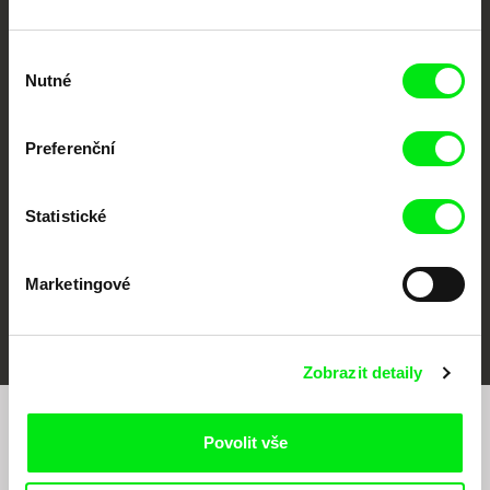
Výběr
Nutné
souhlasu
CPH:DOX
Doclisboa
Millennium Docs
DOK Leipzig
Against Gravity
Preferenční
Statistické
Marketingové
FIDMarseille
MFDF Ji.hlava
Visions du Réel
Zobrazit detaily
Chcete být pravidelně informováni o našem
Povolit vše
filmovém programu?