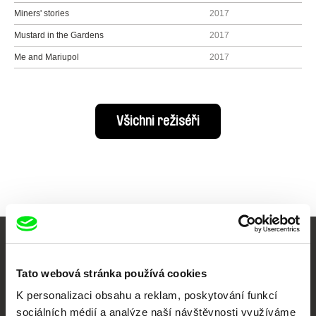
Miners' stories
2017
Mus­tard in the Gar­dens
2017
Me and Mariupol
2017
Všichni režiséři
Vaše online
Tato webová stránka používá cookies
dokumentární kino
K personalizaci obsahu a reklam, poskytování funkcí
sociálních médií a analýze naší návštěvnosti využíváme
Nové festivalové filmy