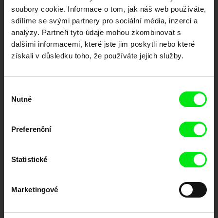
každý týden
soubory cookie. Informace o tom, jak náš web používáte,
sdílíme se svými partnery pro sociální média, inzerci a
analýzy. Partneři tyto údaje mohou zkombinovat s
Portál DAFilms.cz je výsledkem tvůrčí spolupráce 7 klíčových evropských
dalšími informacemi, které jste jim poskytli nebo které
festivalů dokumentárního filmu sdružených do Doc Alliance. Naším cílem je
získali v důsledku toho, že používáte jejich služby.
posouvat hranice dokumentárního filmu, propagovat jeho rozmanitost a
podporovat kvalitní autorské filmy.
Členové Doc Alliance
Výběr
Nutné
souhlasu
Preferenční
Statistické
CPH:DOX
Doclisboa
Millennium Docs
DOK Leipzig
Against Gravity
Marketingové