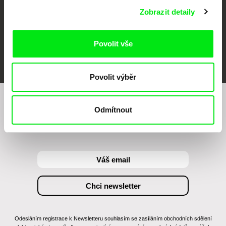
Zobrazit detaily
Povolit vše
FIDMarseille
MFDF Ji.hlava
Visions du Réel
Povolit výběr
Chcete být pravidelně informováni o našem
Odmítnout
filmovém programu?
Odesláním registrace k Newsletteru souhlasím se zasíláním obchodních sdělení