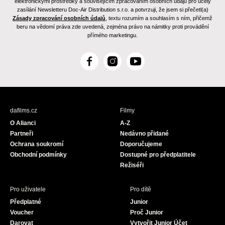
elektronickými prostředky a souvisejícím zpracováním osobních údajů pro účely
zasílání Newsletteru Doc-Air Distribution s.r.o. a potvrzuji, že jsem si přečetl(a)
Zásady zpracování osobních údajů
, textu rozumím a souhlasím s ním, přičemž
beru na vědomí práva zde uvedená, zejména právo na námitky proti provádění
přímého marketingu.
F
I
Y
a
n
o
c
s
u
e
t
T
b
a
u
dafilms.cz
Filmy
o
g
b
O Alianci
A-Z
o
r
e
Partneři
Nedávno přidané
k
a
Ochrana soukromí
Doporučujeme
m
Obchodní podmínky
Dostupné pro předplatitele
Režiséři
Pro uživatele
Pro dítě
Předplatné
Junior
Voucher
Proč Junior
Darovat
Vytvořit Junior Účet