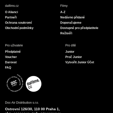
b
a
u
dafilms.cz
Filmy
o
g
b
O Alianci
A-Z
o
r
e
Partneři
Nedávno přidané
k
a
Ochrana soukromí
Doporučujeme
m
Obchodní podmínky
Dostupné pro předplatitele
Režiséři
Pro uživatele
Pro dítě
Předplatné
Junior
Voucher
Proč Junior
Darovat
Vytvořit Junior Účet
FAQ
Doc-Air Distribution s.r.o.
Ostrovní 126/30, 110 00 Praha 1,