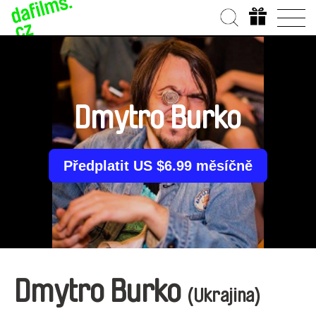
Dmytro Burko
Předplatit US $6.99 měsíčně
Dmytro Burko
(Ukrajina)