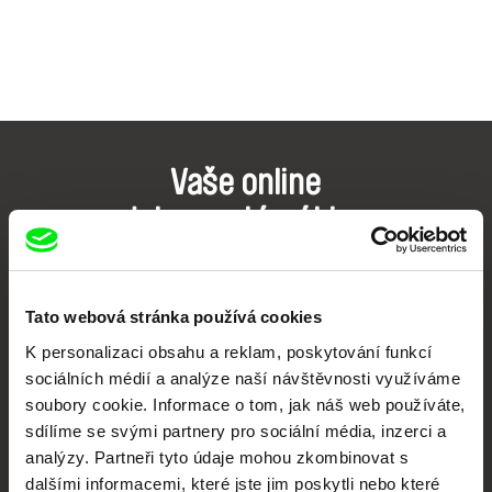
Vaše online
dokumentární kino
Nové festivalové filmy
každý týden
Tato webová stránka používá cookies
K personalizaci obsahu a reklam, poskytování funkcí
Portál DAFilms.cz je výsledkem tvůrčí spolupráce 7 klíčových evropských
sociálních médií a analýze naší návštěvnosti využíváme
festivalů dokumentárního filmu sdružených do Doc Alliance. Naším cílem je
posouvat hranice dokumentárního filmu, propagovat jeho rozmanitost a
soubory cookie. Informace o tom, jak náš web používáte,
podporovat kvalitní autorské filmy.
sdílíme se svými partnery pro sociální média, inzerci a
Členové Doc Alliance
analýzy. Partneři tyto údaje mohou zkombinovat s
dalšími informacemi, které jste jim poskytli nebo které