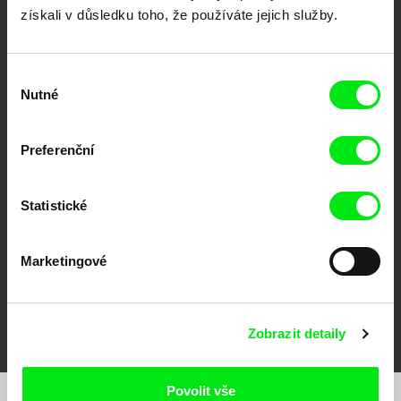
získali v důsledku toho, že používáte jejich služby.
Výběr
Nutné
souhlasu
CPH:DOX
Doclisboa
Millennium Docs
DOK Leipzig
Preferenční
Against Gravity
Statistické
Marketingové
FIDMarseille
MFDF Ji.hlava
Visions du Réel
Zobrazit detaily
Povolit vše