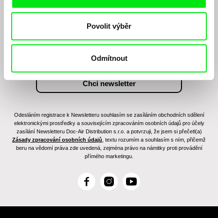
Chcete být pravidelně informováni o našem
filmovém programu?
Povolit výběr
Odmítnout
Odesláním registrace k Newsletteru souhlasím se zasíláním obchodních sdělení
elektronickými prostředky a souvisejícím zpracováním osobních údajů pro účely
zasílání Newsletteru Doc-Air Distribution s.r.o. a potvrzuji, že jsem si přečetl(a)
Zásady zpracování osobních údajů
, textu rozumím a souhlasím s ním, přičemž
beru na vědomí práva zde uvedená, zejména právo na námitky proti provádění
přímého marketingu.
F
I
Y
a
n
o
c
s
u
e
t
T