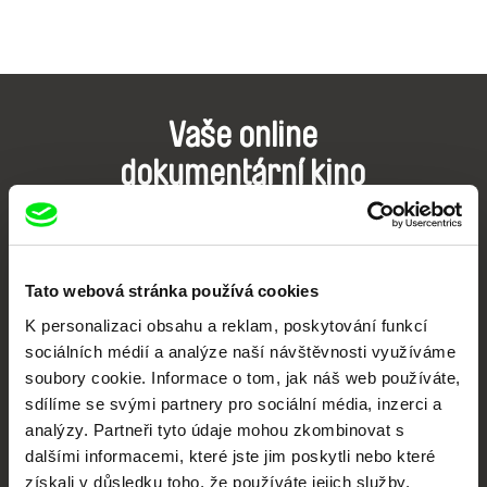
Vaše online
dokumentární kino
Nové festivalové filmy
každý týden
Tato webová stránka používá cookies
Portál DAFilms.cz je výsledkem tvůrčí spolupráce 7 klíčových evropských
K personalizaci obsahu a reklam, poskytování funkcí
festivalů dokumentárního filmu sdružených do Doc Alliance. Naším cílem je
sociálních médií a analýze naší návštěvnosti využíváme
posouvat hranice dokumentárního filmu, propagovat jeho rozmanitost a
podporovat kvalitní autorské filmy.
soubory cookie. Informace o tom, jak náš web používáte,
Členové Doc Alliance
sdílíme se svými partnery pro sociální média, inzerci a
analýzy. Partneři tyto údaje mohou zkombinovat s
dalšími informacemi, které jste jim poskytli nebo které
získali v důsledku toho, že používáte jejich služby.