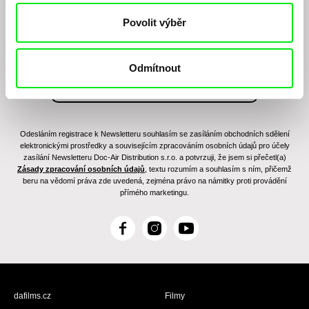
filmovém programu?
Povolit výběr
Odmítnout
Odesláním registrace k Newsletteru souhlasím se zasíláním obchodních sdělení
elektronickými prostředky a souvisejícím zpracováním osobních údajů pro účely
zasílání Newsletteru Doc-Air Distribution s.r.o. a potvrzuji, že jsem si přečetl(a)
Zásady zpracování osobních údajů
, textu rozumím a souhlasím s ním, přičemž
beru na vědomí práva zde uvedená, zejména právo na námitky proti provádění
přímého marketingu.
F
I
Y
a
n
o
c
s
u
e
t
T
b
a
u
dafilms.cz
Filmy
o
g
b