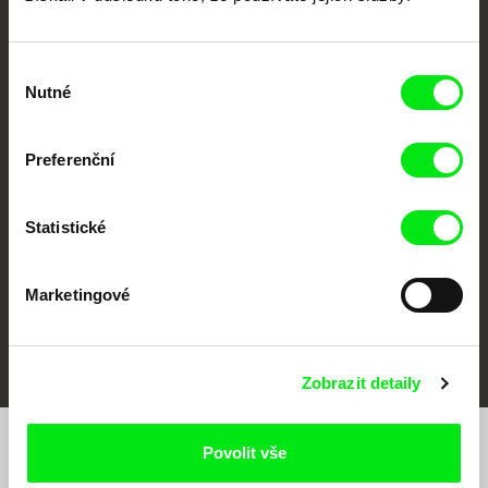
Výběr
Nutné
souhlasu
CPH:DOX
Doclisboa
Millennium Docs
DOK Leipzig
Against Gravity
Preferenční
Statistické
Marketingové
FIDMarseille
MFDF Ji.hlava
Visions du Réel
Zobrazit detaily
Povolit vše
Chcete být pravidelně informováni o našem