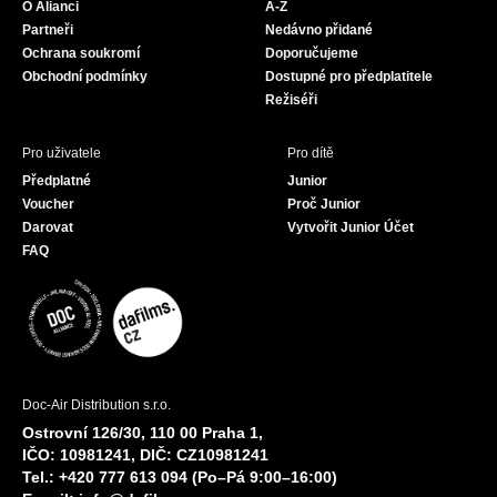
O Alianci
A-Z
o
r
e
Partneři
Nedávno přidané
k
a
Ochrana soukromí
Doporučujeme
m
Obchodní podmínky
Dostupné pro předplatitele
Režiséři
Pro uživatele
Pro dítě
Předplatné
Junior
Voucher
Proč Junior
Darovat
Vytvořit Junior Účet
FAQ
Doc-Air Distribution s.r.o.
Ostrovní 126/30, 110 00 Praha 1,
IČO: 10981241, DIČ: CZ10981241
Tel.: +420 777 613 094 (Po–Pá 9:00–16:00)