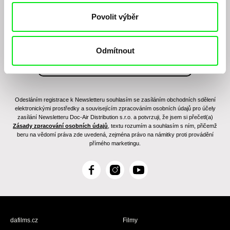
filmovém programu?
Povolit výběr
Odmítnout
Odesláním registrace k Newsletteru souhlasím se zasíláním obchodních sdělení
elektronickými prostředky a souvisejícím zpracováním osobních údajů pro účely
zasílání Newsletteru Doc-Air Distribution s.r.o. a potvrzuji, že jsem si přečetl(a)
Zásady zpracování osobních údajů
, textu rozumím a souhlasím s ním, přičemž
beru na vědomí práva zde uvedená, zejména právo na námitky proti provádění
přímého marketingu.
F
I
Y
a
n
o
c
s
u
e
t
T
b
a
u
dafilms.cz
Filmy
o
g
b