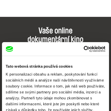
Vaše online
dokumentární kino
Nové festivalové filmy
každý týden
Tato webová stránka používá cookies
Portál DAFilms.cz je výsledkem tvůrčí spolupráce 7 klíčových evropských
K personalizaci obsahu a reklam, poskytování funkcí
festivalů dokumentárního filmu sdružených do Doc Alliance. Naším cílem je
sociálních médií a analýze naší návštěvnosti využíváme
posouvat hranice dokumentárního filmu, propagovat jeho rozmanitost a
podporovat kvalitní autorské filmy.
soubory cookie. Informace o tom, jak náš web používáte,
Členové Doc Alliance
sdílíme se svými partnery pro sociální média, inzerci a
analýzy. Partneři tyto údaje mohou zkombinovat s
dalšími informacemi, které jste jim poskytli nebo které
získali v důsledku toho, že používáte jejich služby.