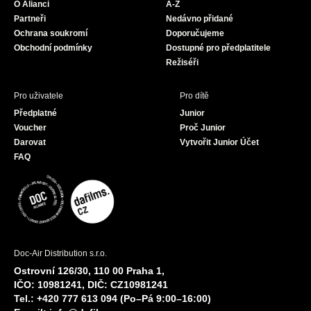
O Alianci
A-Z
o
r
e
Partneři
Nedávno přidané
k
a
Ochrana soukromí
Doporučujeme
m
Obchodní podmínky
Dostupné pro předplatitele
Režiséři
Pro uživatele
Pro dítě
Předplatné
Junior
Voucher
Proč Junior
Darovat
Vytvořit Junior Účet
FAQ
Doc-Air Distribution s.r.o.
Ostrovní 126/30, 110 00 Praha 1,
IČO: 10981241, DIČ: CZ10981241
Tel.: +420 777 613 094 (Po–Pá 9:00–16:00)