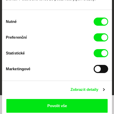
Výběr
Nutné
souhlasu
CPH:DOX
Doclisboa
Millennium Docs
DOK Leipzig
Against Gravity
Preferenční
Statistické
Marketingové
FIDMarseille
MFDF Ji.hlava
Visions du Réel
Zobrazit detaily
Povolit vše
Chcete být pravidelně informováni o našem