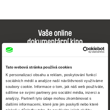
Vaše online
dokumentární kino
Nové festivalové filmy
každý týden
Tato webová stránka používá cookies
K personalizaci obsahu a reklam, poskytování funkcí
Portál DAFilms.cz je výsledkem tvůrčí spolupráce 7 klíčových evropských
festivalů dokumentárního filmu sdružených do Doc Alliance. Naším cílem je
sociálních médií a analýze naší návštěvnosti využíváme
posouvat hranice dokumentárního filmu, propagovat jeho rozmanitost a
podporovat kvalitní autorské filmy.
soubory cookie. Informace o tom, jak náš web používáte,
sdílíme se svými partnery pro sociální média, inzerci a
Členové Doc Alliance
analýzy. Partneři tyto údaje mohou zkombinovat s
dalšími informacemi, které jste jim poskytli nebo které