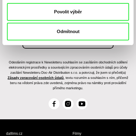
filmovém programu?
Povolit výběr
Odmítnout
Odesláním registrace k Newsletteru souhlasím se zasíláním obchodních sdělení
elektronickými prostředky a souvisejícím zpracováním osobních údajů pro účely
zasílání Newsletteru Doc-Air Distribution s.r.o. a potvrzuji, že jsem si přečetl(a)
Zásady zpracování osobních údajů
, textu rozumím a souhlasím s ním, přičemž
beru na vědomí práva zde uvedená, zejména právo na námitky proti provádění
přímého marketingu.
F
I
Y
a
n
o
c
s
u
e
t
T
b
a
u
dafilms.cz
Filmy