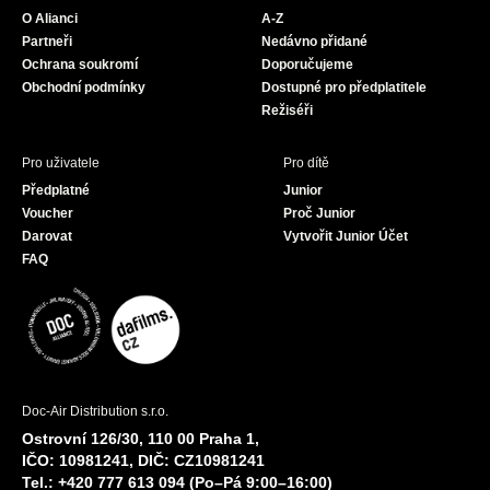
o
g
b
O Alianci
A-Z
o
r
e
Partneři
Nedávno přidané
k
a
Ochrana soukromí
Doporučujeme
m
Obchodní podmínky
Dostupné pro předplatitele
Režiséři
Pro uživatele
Pro dítě
Předplatné
Junior
Voucher
Proč Junior
Darovat
Vytvořit Junior Účet
FAQ
Doc-Air Distribution s.r.o.
Ostrovní 126/30, 110 00 Praha 1,
IČO: 10981241, DIČ: CZ10981241
Tel.: +420 777 613 094 (Po–Pá 9:00–16:00)