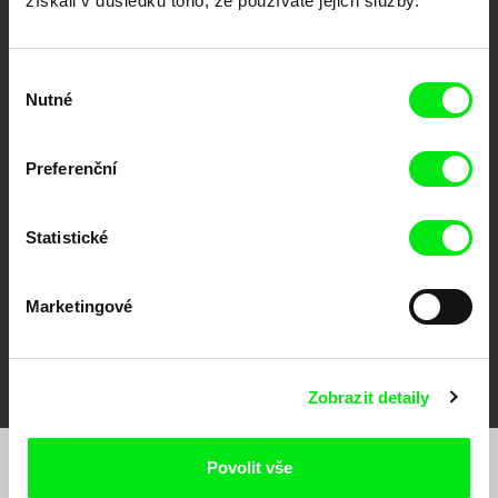
získali v důsledku toho, že používáte jejich služby.
Výběr
Nutné
souhlasu
CPH:DOX
Doclisboa
Millennium Docs
DOK Leipzig
Against Gravity
Preferenční
Statistické
Marketingové
FIDMarseille
MFDF Ji.hlava
Visions du Réel
Zobrazit detaily
Povolit vše
Chcete být pravidelně informováni o našem