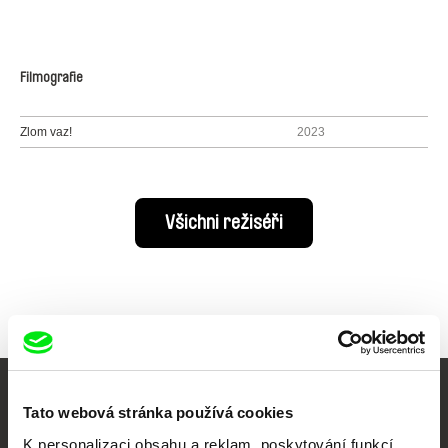
Filmografie
Zlom vaz!
2023
Všichni režiséři
Vaše online
Tato webová stránka používá cookies
K personalizaci obsahu a reklam, poskytování funkcí