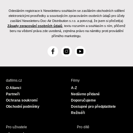
Odesláním registrace k Newsletteru souhlasím se zasíláním obchodních sdělení
elektronickými prostředky a souvisejícím zpracováním osobních údajů pro účely
zasílání Newsletteru Doc-Air Distribution s.r.o. a potvrzuji, že jsem si přečetl(a)
Zásady zpracování osobních údajů
, textu rozumím a souhlasím s ním, přičemž
beru na vědomí práva zde uvedená, zejména právo na námitky proti provádění
přímého marketingu.
F
I
Y
a
n
o
c
s
u
e
t
T
b
a
u
dafilms.cz
Filmy
o
g
b
O Alianci
A-Z
o
r
e
Partneři
Nedávno přidané
k
a
Ochrana soukromí
Doporučujeme
m
Obchodní podmínky
Dostupné pro předplatitele
Režiséři
Pro uživatele
Pro dítě