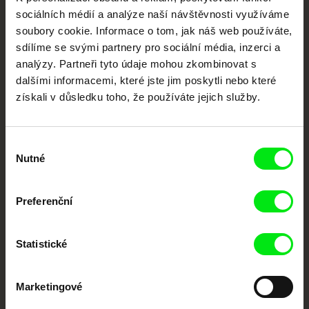
dokumentární kino
sociálních médií a analýze naší návštěvnosti využíváme
soubory cookie. Informace o tom, jak náš web používáte,
Nové festivalové filmy
sdílíme se svými partnery pro sociální média, inzerci a
každý týden
analýzy. Partneři tyto údaje mohou zkombinovat s
dalšími informacemi, které jste jim poskytli nebo které
Portál DAFilms.cz je výsledkem tvůrčí spolupráce 7 klíčových evropských
získali v důsledku toho, že používáte jejich služby.
festivalů dokumentárního filmu sdružených do Doc Alliance. Naším cílem je
posouvat hranice dokumentárního filmu, propagovat jeho rozmanitost a
podporovat kvalitní autorské filmy.
Členové Doc Alliance
Výběr
Nutné
souhlasu
Preferenční
Statistické
CPH:DOX
Doclisboa
Millennium Docs
DOK Leipzig
Marketingové
Against Gravity