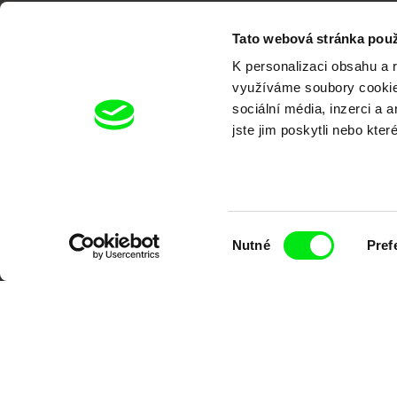
Tato webová stránka použ
K personalizaci obsahu a 
využíváme soubory cookie.
Portál DAFilms.cz je výsledkem tvůr
sociální média, inzerci a 
jste jim poskytli nebo kter
Alliance. Naším cílem je posouvat hr
Výběr
Nutné
Pref
souhlasu