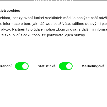
ívá cookies
reklam, poskytování funkcí sociálních médií a analýze naší návš
 Informace o tom, jak náš web používáte, sdílíme se svými par
čí spolupráce 7 klíčových evropských festivalů do
analýzy. Partneři tyto údaje mohou zkombinovat s dalšími inform
é získali v důsledku toho, že používáte jejich služby.
anice dokumentárního filmu, propagovat jeho rozma
filmy.
Členové Doc Alliance
erenční
Statistické
Marketingové