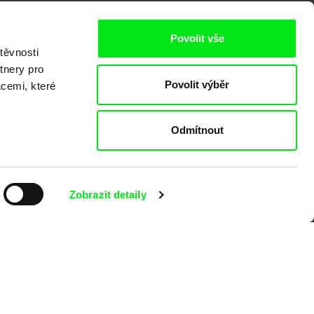
Povolit vše
těvnosti
tnery pro
Povolit výběr
kumentárního filmu sdružených do Doc
acemi, které
nitost a podporovat kvalitní autorské
Odmítnout
Zobrazit detaily