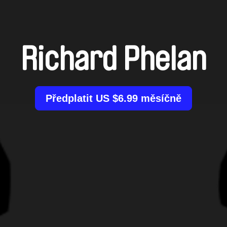
Richard Phelan
Předplatit US $6.99 měsíčně