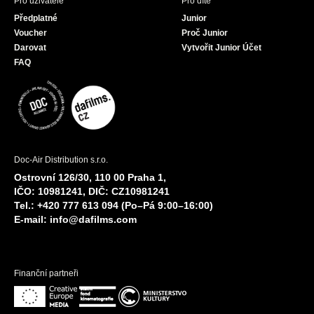
Pro uživatele
Pro dítě
Předplatné
Junior
Voucher
Proč Junior
Darovat
Vytvořit Junior Účet
FAQ
Doc-Air Distribution s.r.o.
Ostrovní 126/30, 110 00 Praha 1,
IČO: 10981241, DIČ: CZ10981241
Tel.: +420 777 613 094 (Po–Pá 9:00–16:00)
E-mail:
info@dafilms.com
Finanční partneři