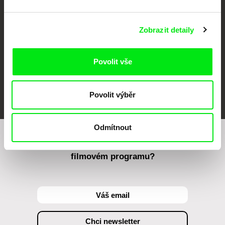
Zobrazit detaily
Povolit vše
FIDMarseille
MFDF Ji.hlava
Visions du Réel
Povolit výběr
Odmítnout
Chcete být pravidelně informováni o našem
filmovém programu?