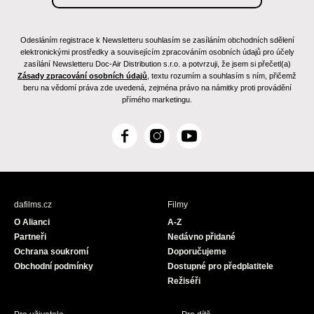
Odesláním registrace k Newsletteru souhlasím se zasíláním obchodních sdělení
elektronickými prostředky a souvisejícím zpracováním osobních údajů pro účely
zasílání Newsletteru Doc-Air Distribution s.r.o. a potvrzuji, že jsem si přečetl(a)
Zásady zpracování osobních údajů
, textu rozumím a souhlasím s ním, přičemž
beru na vědomí práva zde uvedená, zejména právo na námitky proti provádění
přímého marketingu.
F
I
Y
a
n
o
c
s
u
e
t
T
b
a
u
dafilms.cz
Filmy
o
g
b
O Alianci
A-Z
o
r
e
Partneři
Nedávno přidané
k
a
Ochrana soukromí
Doporučujeme
m
Obchodní podmínky
Dostupné pro předplatitele
Režiséři