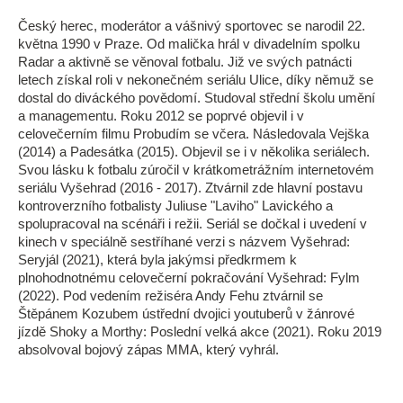
Český herec, moderátor a vášnivý sportovec se narodil 22.
května 1990 v Praze. Od malička hrál v divadelním spolku
Radar a aktivně se věnoval fotbalu. Již ve svých patnácti
letech získal roli v nekonečném seriálu Ulice, díky němuž se
dostal do diváckého povědomí. Studoval střední školu umění
a managementu. Roku 2012 se poprvé objevil i v
celovečerním filmu Probudím se včera. Následovala Vejška
(2014) a Padesátka (2015). Objevil se i v několika seriálech.
Svou lásku k fotbalu zúročil v krátkometrážním internetovém
seriálu Vyšehrad (2016 - 2017). Ztvárnil zde hlavní postavu
kontroverzního fotbalisty Juliuse "Laviho" Lavického a
spolupracoval na scénáři i režii. Seriál se dočkal i uvedení v
kinech v speciálně sestříhané verzi s názvem Vyšehrad:
Seryjál (2021), která byla jakýmsi předkrmem k
plnohodnotnému celovečerní pokračování Vyšehrad: Fylm
(2022). Pod vedením režiséra Andy Fehu ztvárnil se
Štěpánem Kozubem ústřední dvojici youtuberů v žánrové
jízdě Shoky a Morthy: Poslední velká akce (2021). Roku 2019
absolvoval bojový zápas MMA, který vyhrál.