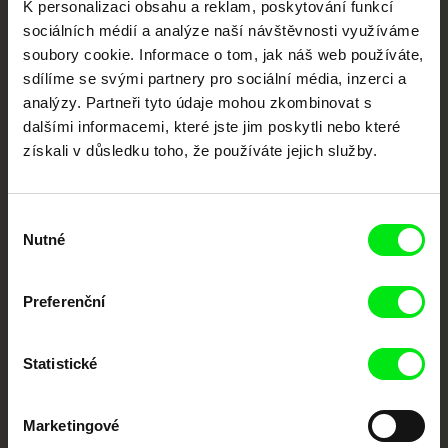
K personalizaci obsahu a reklam, poskytování funkcí
dokumentární kino
sociálních médií a analýze naší návštěvnosti využíváme
soubory cookie. Informace o tom, jak náš web používáte,
Nové festivalové filmy
sdílíme se svými partnery pro sociální média, inzerci a
každý týden
analýzy. Partneři tyto údaje mohou zkombinovat s
dalšími informacemi, které jste jim poskytli nebo které
získali v důsledku toho, že používáte jejich služby.
Portál DAFilms.cz je výsledkem tvůrčí spolupráce 7 klíčových evropských
festivalů dokumentárního filmu sdružených do Doc Alliance. Naším cílem je
posouvat hranice dokumentárního filmu, propagovat jeho rozmanitost a
podporovat kvalitní autorské filmy.
Výběr
Členové Doc Alliance
Nutné
souhlasu
Preferenční
Statistické
CPH:DOX
Doclisboa
Millennium Docs
DOK Leipzig
Marketingové
Against Gravity