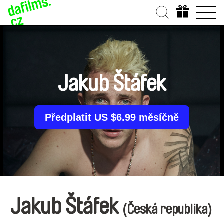
Jakub Štáfek
Předplatit US $6.99 měsíčně
Jakub Štáfek
(Česká republika)